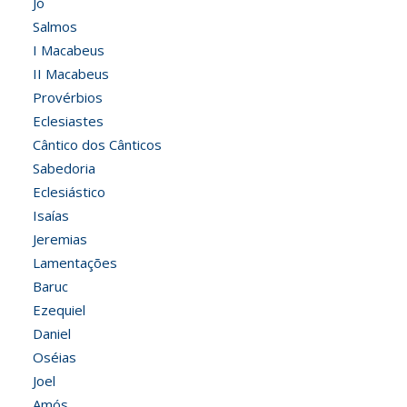
Jó
Salmos
I Macabeus
II Macabeus
Provérbios
Eclesiastes
Cântico dos Cânticos
Sabedoria
Eclesiástico
Isaías
Jeremias
Lamentações
Baruc
Ezequiel
Daniel
Oséias
Joel
Amós