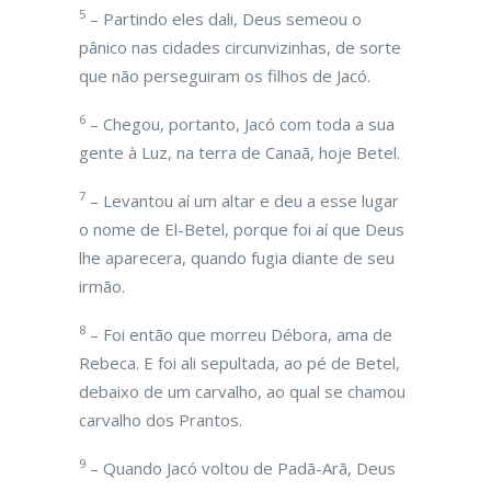
5
– Partindo eles dali, Deus semeou o
pânico nas cidades circunvizinhas, de sorte
que não perseguiram os filhos de Jacó.
6
– Chegou, portanto, Jacó com toda a sua
gente à Luz, na terra de Canaã, hoje Betel.
7
– Levantou aí um altar e deu a esse lugar
o nome de El-Betel, porque foi aí que Deus
lhe aparecera, quando fugia diante de seu
irmão.
8
– Foi então que morreu Débora, ama de
Rebeca. E foi ali sepultada, ao pé de Betel,
debaixo de um carvalho, ao qual se chamou
carvalho dos Prantos.
9
– Quando Jacó voltou de Padã-Arã, Deus