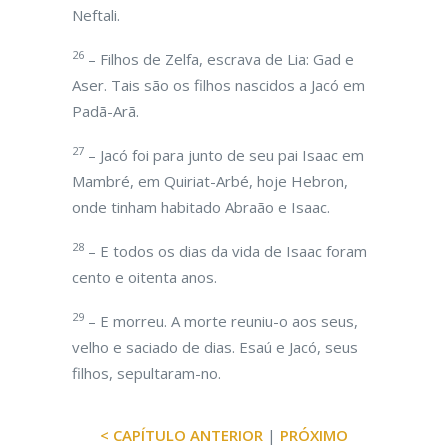
Neftali.
26
– Filhos de Zelfa, escrava de Lia: Gad e
Aser. Tais são os filhos nascidos a Jacó em
Padã-Arã.
27
– Jacó foi para junto de seu pai Isaac em
Mambré, em Quiriat-Arbé, hoje Hebron,
onde tinham habitado Abraão e Isaac.
28
– E todos os dias da vida de Isaac foram
cento e oitenta anos.
29
– E morreu. A morte reuniu-o aos seus,
velho e saciado de dias. Esaú e Jacó, seus
filhos, sepultaram-no.
< CAPÍTULO ANTERIOR
|
PRÓXIMO