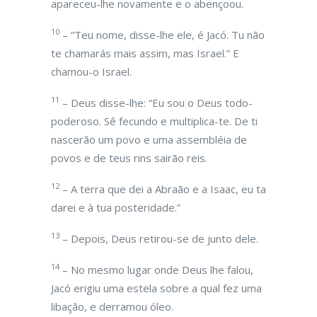
apareceu-lhe novamente e o abençoou.
10
– “Teu nome, disse-lhe ele, é Jacó. Tu não
te chamarás mais assim, mas Israel.” E
chamou-o Israel.
11
– Deus disse-lhe: “Eu sou o Deus todo-
poderoso. Sê fecundo e multiplica-te. De ti
nascerão um povo e uma assembléia de
povos e de teus rins sairão reis.
12
– A terra que dei a Abraão e a Isaac, eu ta
darei e à tua posteridade.”
13
– Depois, Deus retirou-se de junto dele.
14
– No mesmo lugar onde Deus lhe falou,
Jacó erigiu uma estela sobre a qual fez uma
libação, e derramou óleo.