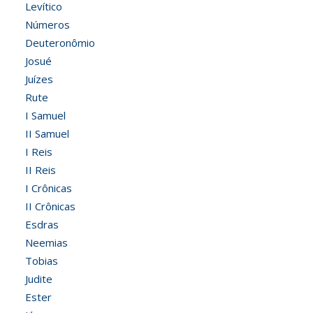
Levítico
Números
Deuteronômio
Josué
Juízes
Rute
I Samuel
II Samuel
I Reis
II Reis
I Crônicas
II Crônicas
Esdras
Neemias
Tobias
Judite
Ester