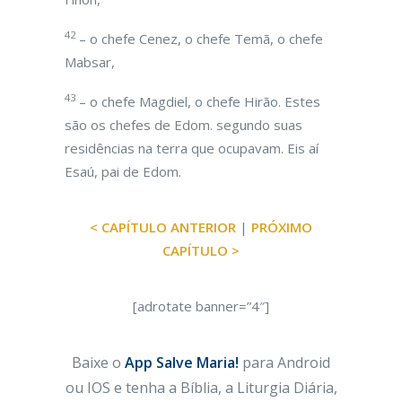
42
– o chefe Cenez, o chefe Temã, o chefe
Mabsar,
43
– o chefe Magdiel, o chefe Hirão. Estes
são os chefes de Edom. segundo suas
residências na terra que ocupavam. Eis aí
Esaú, pai de Edom.
< CAPÍTULO ANTERIOR
|
PRÓXIMO
CAPÍTULO >
[adrotate banner=”4″]
Baixe o
App Salve Maria!
para Android
ou IOS e tenha a Bíblia, a Liturgia Diária,