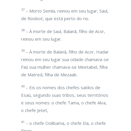
37
– Morto Semla, reinou em seu lugar, Saul,
de Roobot, que está perto do rio.
38
– À morte de Saul, Balanã, filho de Acor,
reinou em seu lugar.
39
– À morte de Balanã, filho de Acor, Hadar
reinou em seu lugar sua cidade chamava-se
Faú sua mulher chamava-se Meetabel, filha
de Matred, filha de Mezaab.
40
– Eis os nomes dos chefes saídos de
Esaú, segundo suas tribos, seus territórios
e seus nomes: o chefe Tama, o chefe Alva,
o chefe Jetet,
41
– o chefe Oolibama, o chefe Ela, o chefe
Finon,