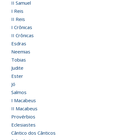
II Samuel
I Reis
II Reis
I Crônicas
II Crônicas
Esdras
Neemias
Tobias
Judite
Ester
Jó
Salmos
I Macabeus
II Macabeus
Provérbios
Eclesiastes
Cântico dos Cânticos