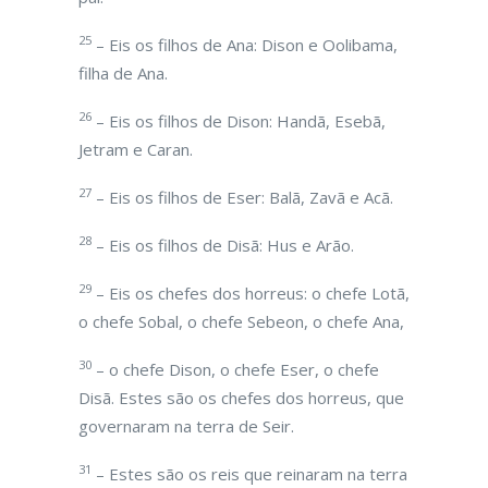
25
– Eis os filhos de Ana: Dison e Oolibama,
filha de Ana.
26
– Eis os filhos de Dison: Handã, Esebã,
Jetram e Caran.
27
– Eis os filhos de Eser: Balã, Zavã e Acã.
28
– Eis os filhos de Disã: Hus e Arão.
29
– Eis os chefes dos horreus: o chefe Lotã,
o chefe Sobal, o chefe Sebeon, o chefe Ana,
30
– o chefe Dison, o chefe Eser, o chefe
Disã. Estes são os chefes dos horreus, que
governaram na terra de Seir.
31
– Estes são os reis que reinaram na terra