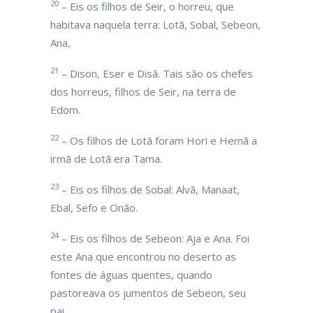
20
– Eis os filhos de Seir, o horreu, que
habitava naquela terra: Lotã, Sobal, Sebeon,
Ana,
21
– Dison, Eser e Disã. Tais são os chefes
dos horreus, filhos de Seir, na terra de
Edom.
22
– Os filhos de Lotã foram Hori e Hemã a
irmã de Lotã era Tama.
23
– Eis os filhos de Sobal: Alvã, Manaat,
Ebal, Sefo e Onão.
24
– Eis os filhos de Sebeon: Aja e Ana. Foi
este Ana que encontrou no deserto as
fontes de águas quentes, quando
pastoreava os jumentos de Sebeon, seu
pai.