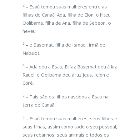
2
– Esaú tomou suas mulheres entre as
filhas de Canaã: Ada, filha de Elon, o hiteu
Oolibama, filha de Ana, filha de Sebeon, o
heveu
3
– e Basemat, filha de Ismael, irmã de
Nabaiot.
4
– Ada deu a Esaú, Elifaz Basemat deu à luz
Rauel, e Oolibama deu à luz Jeus, Ielon e
Coré.
5
– Tais são os filhos nascidos a Esaú na
terra de Canaã.
6
– Esaú tomou suas mulheres, seus filhos e
suas filhas, assim como todo o seu pessoal,
seus rebanhos, seus animais e todos os