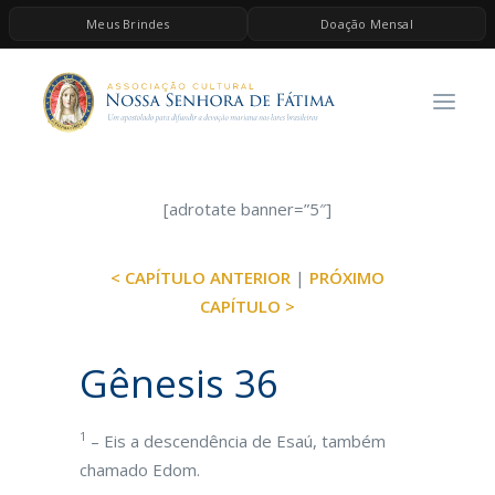
Meus Brindes
Doação Mensal
HOME
A ASSOCIAÇÃO
CONTEÚDOS DE MARIA
ESPIRITUALIDADE
[adrotate banner=”5″]
AS MELHORES MÚSICAS CATÓLICAS
< CAPÍTULO ANTERIOR
|
PRÓXIMO
BRINDES
CAPÍTULO >
QUERO DOAR
Gênesis 36
1
– Eis a descendência de Esaú, também
chamado Edom.