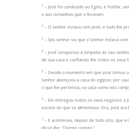
1
– José foi conduzido ao Egito, e Putifar, um
o aos ismaelitas que o levavam.
2
– O Senhor estava com José, e tudo lhe pr
3
– Seu senhor viu que o Senhor estava com 
4
– José conquistou a simpatia do seu senho
de sua casa e confiando-lhe todos os seus 
5
– Desde o momento em que José tomou o g
Senhor abençoou a casa do egípcio, por cau
o que lhe pertencia, na casa como nos camp
6
– Ele entregou todos os seus negócios a J
exceto do que se alimentava. Ora, José era 
7
– E aconteceu, depois de tudo isto, que a
disse-lhe: “Dorme comigo.”