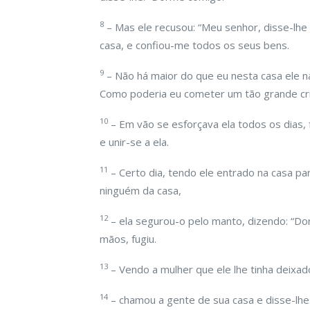
8
– Mas ele recusou: “Meu senhor, disse-lhe
casa, e confiou-me todos os seus bens.
9
– Não há maior do que eu nesta casa ele na
Como poderia eu cometer um tão grande cr
10
– Em vão se esforçava ela todos os dias, 
e unir-se a ela.
11
– Certo dia, tendo ele entrado na casa par
ninguém da casa,
12
– ela segurou-o pelo manto, dizendo: “Do
mãos, fugiu.
13
– Vendo a mulher que ele lhe tinha deixa
14
– chamou a gente de sua casa e disse-lhe