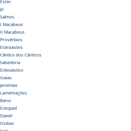
Ester
Jó
Salmos
I Macabeus
II Macabeus
Provérbios
Eclesiastes
Cântico dos Cânticos
Sabedoria
Eclesiástico
Isaías
Jeremias
Lamentações
Baruc
Ezequiel
Daniel
Oséias
Joel