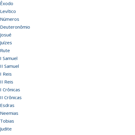
Êxodo
Levítico
Números
Deuteronômio
Josué
Juízes
Rute
I Samuel
II Samuel
I Reis
II Reis
I Crônicas
II Crônicas
Esdras
Neemias
Tobias
Judite