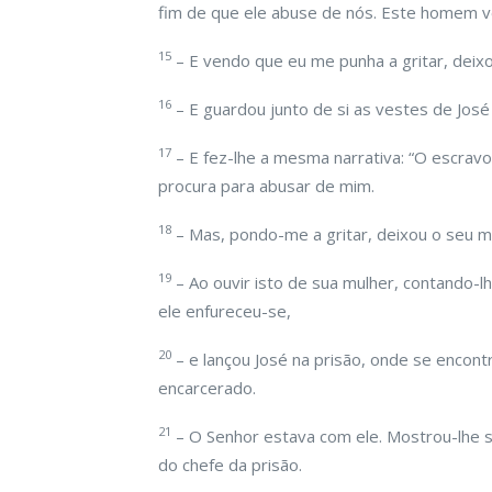
fim de que ele abuse de nós. Este homem ve
15
– E vendo que eu me punha a gritar, deixo
16
– E guardou junto de si as vestes de José
17
– E fez-lhe a mesma narrativa: “O escravo
procura para abusar de mim.
18
– Mas, pondo-me a gritar, deixou o seu ma
19
– Ao ouvir isto de sua mulher, contando-
ele enfureceu-se,
20
– e lançou José na prisão, onde se encontr
encarcerado.
21
– O Senhor estava com ele. Mostrou-lhe s
do chefe da prisão.