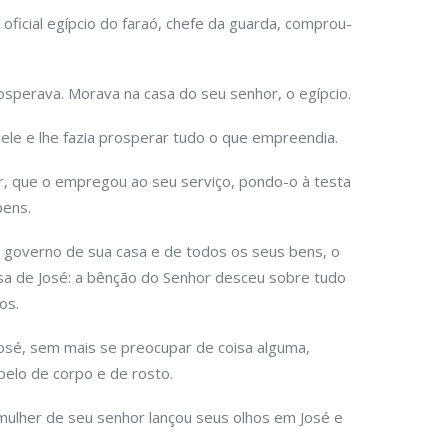
 oficial egípcio do faraó, chefe da guarda, comprou-
osperava. Morava na casa do seu senhor, o egípcio.
ele e lhe fazia prosperar tudo o que empreendia.
r, que o empregou ao seu serviço, pondo-o à testa
bens.
overno de sua casa e de todos os seus bens, o
sa de José: a bênção do Senhor desceu sobre tudo
os.
osé, sem mais se preocupar de coisa alguma,
belo de corpo e de rosto.
 mulher de seu senhor lançou seus olhos em José e