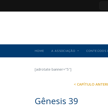
HOME
A ASSOCIAÇÃO
CONTEÚDOS 
[adrotate banner=”5″]
< CAPÍTULO ANTER
Gênesis 39