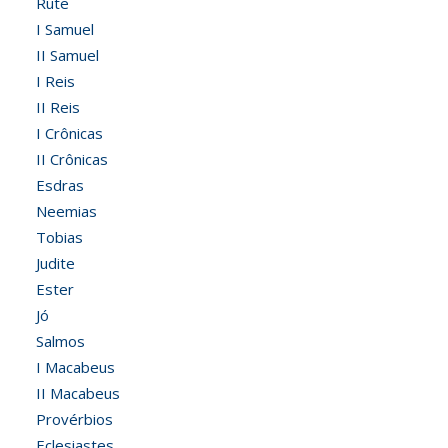
Rute
I Samuel
II Samuel
I Reis
II Reis
I Crônicas
II Crônicas
Esdras
Neemias
Tobias
Judite
Ester
Jó
Salmos
I Macabeus
II Macabeus
Provérbios
Eclesiastes