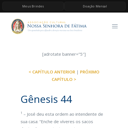
Meus Brindes
Doação Mensal
HOME
A ASSOCIAÇÃO
CONTEÚDOS DE MARIA
ESPIRITUALIDADE
[adrotate banner=”5″]
AS MELHORES MÚSICAS CATÓLICAS
< CAPÍTULO ANTERIOR
|
PRÓXIMO
BRINDES
CAPÍTULO >
QUERO DOAR
Gênesis 44
1
– José deu esta ordem ao intendente de
sua casa: “Enche de víveres os sacos