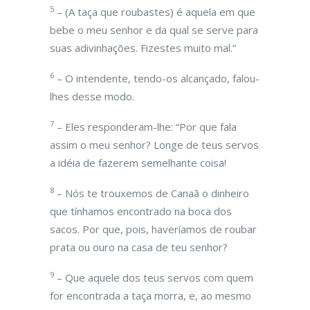
5
– (A taça que roubastes) é aquela em que
bebe o meu senhor e da qual se serve para
suas adivinhações. Fizestes muito mal.”
6
– O intendente, tendo-os alcançado, falou-
lhes desse modo.
7
– Eles responderam-lhe: “Por que fala
assim o meu senhor? Longe de teus servos
a idéia de fazerem semelhante coisa!
8
– Nós te trouxemos de Canaã o dinheiro
que tínhamos encontrado na boca dos
sacos. Por que, pois, haveríamos de roubar
prata ou ouro na casa de teu senhor?
9
– Que aquele dos teus servos com quem
for encontrada a taça morra, e, ao mesmo