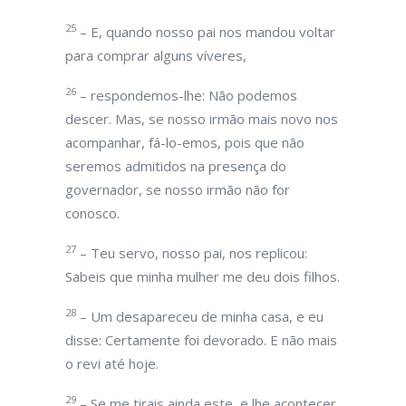
25
– E, quando nosso pai nos mandou voltar
para comprar alguns víveres,
26
– respondemos-lhe: Não podemos
descer. Mas, se nosso irmão mais novo nos
acompanhar, fá-lo-emos, pois que não
seremos admitidos na presença do
governador, se nosso irmão não for
conosco.
27
– Teu servo, nosso pai, nos replicou:
Sabeis que minha mulher me deu dois filhos.
28
– Um desapareceu de minha casa, e eu
disse: Certamente foi devorado. E não mais
o revi até hoje.
29
– Se me tirais ainda este, e lhe acontecer