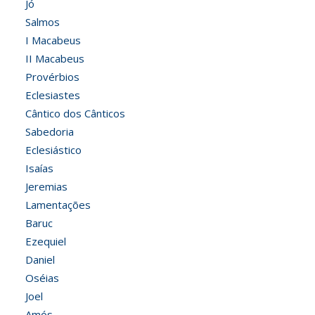
Jó
Salmos
I Macabeus
II Macabeus
Provérbios
Eclesiastes
Cântico dos Cânticos
Sabedoria
Eclesiástico
Isaías
Jeremias
Lamentações
Baruc
Ezequiel
Daniel
Oséias
Joel
Amós