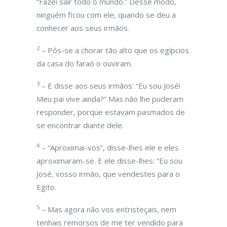
“Fazei sair todo o mundo.” Desse modo,
ninguém ficou com ele, quando se deu a
conhecer aos seus irmãos.
2
– Pôs-se a chorar tão alto que os egípcios
da casa do faraó o ouviram.
3
– E disse aos seus irmãos: “Eu sou José!
Meu pai vive ainda?” Mas não lhe puderam
responder, porque estavam pasmados de
se encontrar diante dele.
4
– “Aproximai-vos”, disse-lhes ele e eles
aproximaram-se. E ele disse-lhes: “Eu sou
José, vosso irmão, que vendestes para o
Egito.
5
– Mas agora não vos entristeçais, nem
tenhais remorsos de me ter vendido para