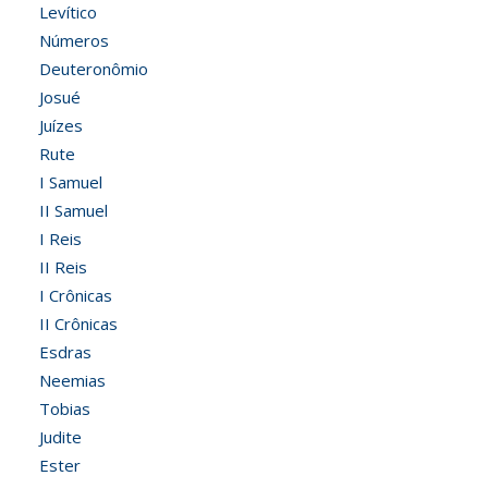
Levítico
Números
Deuteronômio
Josué
Juízes
Rute
I Samuel
II Samuel
I Reis
II Reis
I Crônicas
II Crônicas
Esdras
Neemias
Tobias
Judite
Ester