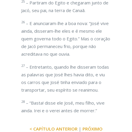
25
– Partiram do Egito e chegaram junto de
Jacó, seu pai, na terra de Canaã.
26
– E anunciaram-lhe a boa nova: “José vive
ainda, disseram-lhe eles e é mesmo ele
quem governa todo o Egito.” Mas o coração
de Jacó permaneceu frio, porque não
acreditava no que ouvia.
27
– Entretanto, quando lhe disseram todas
as palavras que José lhes havia dito, e viu
os carros que José tinha enviado para o
transportar, seu espírito se reanimou.
28
– “Basta! disse ele José, meu filho, vive
ainda. Irei e o verei antes de morrer.”
< CAPÍTULO ANTERIOR
|
PRÓXIMO