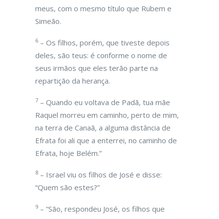
meus, com o mesmo título que Rubem e
Simeão.
6
– Os filhos, porém, que tiveste depois
deles, são teus: é conforme o nome de
seus irmãos que eles terão parte na
repartição da herança.
7
– Quando eu voltava de Padã, tua mãe
Raquel morreu em caminho, perto de mim,
na terra de Canaã, a alguma distância de
Efrata foi ali que a enterrei, no caminho de
Efrata, hoje Belém.”
8
– Israel viu os filhos de José e disse:
“Quem são estes?”
9
– “São, respondeu José, os filhos que