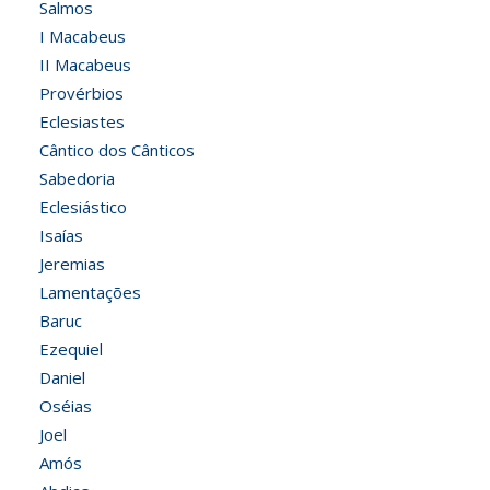
Salmos
I Macabeus
II Macabeus
Provérbios
Eclesiastes
Cântico dos Cânticos
Sabedoria
Eclesiástico
Isaías
Jeremias
Lamentações
Baruc
Ezequiel
Daniel
Oséias
Joel
Amós