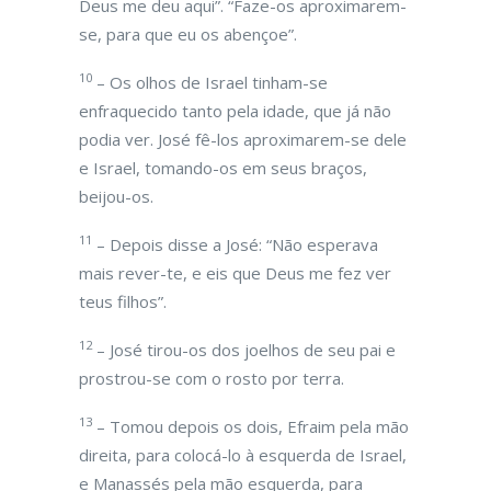
Deus me deu aqui”. “Faze-os aproximarem-
se, para que eu os abençoe”.
10
– Os olhos de Israel tinham-se
enfraquecido tanto pela idade, que já não
podia ver. José fê-los aproximarem-se dele
e Israel, tomando-os em seus braços,
beijou-os.
11
– Depois disse a José: “Não esperava
mais rever-te, e eis que Deus me fez ver
teus filhos”.
12
– José tirou-os dos joelhos de seu pai e
prostrou-se com o rosto por terra.
13
– Tomou depois os dois, Efraim pela mão
direita, para colocá-lo à esquerda de Israel,
e Manassés pela mão esquerda, para