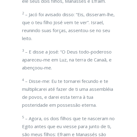
ele seus dois filhos, Manassés e Efraim.
2
– Jacó foi avisado disso: “Eis, disseram-lhe,
que o teu filho José vem te ver”. Israel,
reunindo suas forças, assentou-se no seu
leito.
3
– E disse a José: “O Deus todo-poderoso
apareceu-me em Luz, na terra de Canaã, e
abençoou-me.
4
– Disse-me: Eu te tornarei fecundo e te
multiplicarei até fazer de ti uma assembléia
de povos, e darei esta terra à tua
posteridade em possessão eterna.
5
– Agora, os dois filhos que te nasceram no
Egito antes que eu viesse para junto de ti,
são meus filhos: Efraim e Manassés são