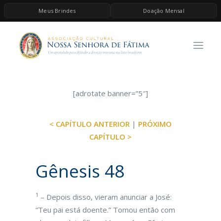
Meus Brindes
Doação Mensal
HOME
A ASSOCIAÇÃO
CONTEÚDOS DE MARIA
ESPIRITUALIDADE
[adrotate banner=”5″]
AS MELHORES MÚSICAS CATÓLICAS
< CAPÍTULO ANTERIOR
|
PRÓXIMO
BRINDES
CAPÍTULO >
QUERO DOAR
Gênesis 48
1
– Depois disso, vieram anunciar a José:
“Teu pai está doente.” Tomou então com