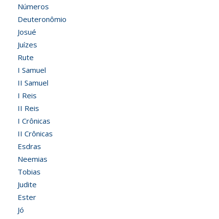
Números
Deuteronômio
Josué
Juízes
Rute
I Samuel
II Samuel
I Reis
II Reis
I Crônicas
II Crônicas
Esdras
Neemias
Tobias
Judite
Ester
Jó