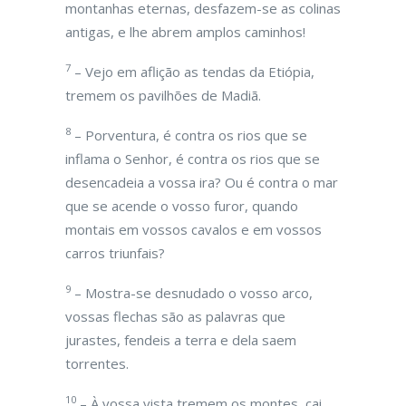
montanhas eternas, desfazem-se as colinas
antigas, e lhe abrem amplos caminhos!
7
– Vejo em aflição as tendas da Etiópia,
tremem os pavilhões de Madiã.
8
– Porventura, é contra os rios que se
inflama o Senhor, é contra os rios que se
desencadeia a vossa ira? Ou é contra o mar
que se acende o vosso furor, quando
montais em vossos cavalos e em vossos
carros triunfais?
9
– Mostra-se desnudado o vosso arco,
vossas flechas são as palavras que
jurastes, fendeis a terra e dela saem
torrentes.
10
– À vossa vista tremem os montes, cai