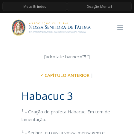
Meus Brindes
Doação Mensal
HOME
A ASSOCIAÇÃO
CONTEÚDOS DE MARIA
ESPIRITUALIDADE
[adrotate banner=”5″]
AS MELHORES MÚSICAS CATÓLICAS
< CAPÍTULO ANTERIOR
|
BRINDES
QUERO DOAR
Habacuc 3
1
– Oração do profeta Habacuc. Em tom de
lamentação.
2
– Senhor, eu ouvi a vossa mensagem e