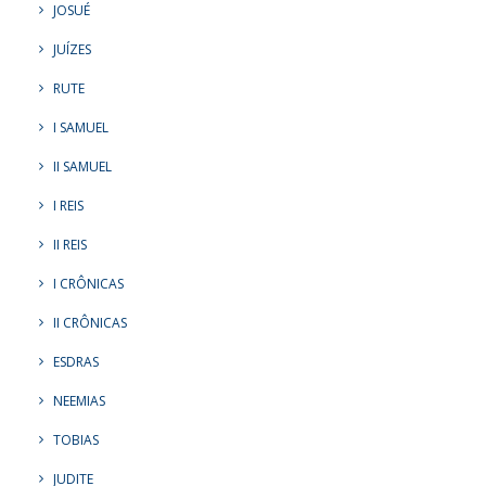
JOSUÉ
JUÍZES
RUTE
I SAMUEL
II SAMUEL
I REIS
II REIS
I CRÔNICAS
II CRÔNICAS
ESDRAS
NEEMIAS
TOBIAS
JUDITE