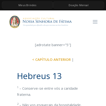
Meus Brindes
Doação Mensal
HOME
A ASSOCIAÇÃO
CONTEÚDOS DE MARIA
ESPIRITUALIDADE
[adrotate banner=”5″]
AS MELHORES MÚSICAS CATÓLICAS
< CAPÍTULO ANTERIOR
|
BRINDES
QUERO DOAR
Hebreus 13
1
– Conserve-se entre vós a caridade
fraterna.
2
– Não vos esqueçais da hospitalidade,