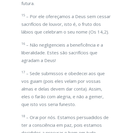
futura.
15
– Por ele ofereçamos a Deus sem cessar
sacrifícios de louvor, isto é, o fruto dos
lábios que celebram o seu nome (Os 14,2).
16
– Não negligencieis a beneficência e a
liberalidade. Estes são sacrifícios que
agradam a Deus!
17
– Sede submissos e obedecei aos que
vos guiam (pois eles velam por vossas
almas e delas devem dar conta). Assim,
eles o farão com alegria, e não a gemer,
que isto vos seria funesto.
18
– Orai por nós. Estamos persuadidos de
ter a consciência em paz, pois estamos
decididos a procurar o bem em tudo.