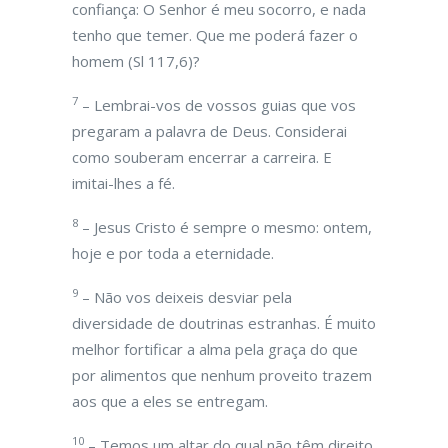
confiança: O Senhor é meu socorro, e nada
tenho que temer. Que me poderá fazer o
homem (Sl 117,6)?
7
– Lembrai-vos de vossos guias que vos
pregaram a palavra de Deus. Considerai
como souberam encerrar a carreira. E
imitai-lhes a fé.
8
– Jesus Cristo é sempre o mesmo: ontem,
hoje e por toda a eternidade.
9
– Não vos deixeis desviar pela
diversidade de doutrinas estranhas. É muito
melhor fortificar a alma pela graça do que
por alimentos que nenhum proveito trazem
aos que a eles se entregam.
10
– Temos um altar do qual não têm direito