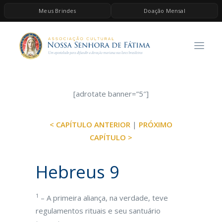
Meus Brindes
Doação Mensal
HOME
A ASSOCIAÇÃO
CONTEÚDOS DE MARIA
ESPIRITUALIDADE
[adrotate banner=”5″]
AS MELHORES MÚSICAS CATÓLICAS
< CAPÍTULO ANTERIOR
|
PRÓXIMO
BRINDES
CAPÍTULO >
QUERO DOAR
Hebreus 9
1
– A primeira aliança, na verdade, teve
regulamentos rituais e seu santuário