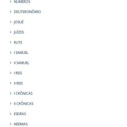
NÚMEROS
DEUTERONÔMIO
JOSUÉ
JUÍZES
RUTE
I SAMUEL
II SAMUEL
I REIS
II REIS
I CRÔNICAS
II CRÔNICAS
ESDRAS
NEEMIAS