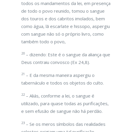
todos os mandamentos da lei, em presença
de todo o povo reunido, tomou o sangue
dos touros e dos cabritos imolados, bem
como água, lã escarlate e hissopo, aspergiu
com sangue não só o próprio livro, como
também todo o povo,
20
– dizendo: Este é o sangue da aliança que
Deus contraiu convosco (Ex 24,8).
21
– E da mesma maneira aspergiu o
tabernáculo e todos os objetos do culto.
22
– Aliás, conforme a lei, o sangue é
utilizado, para quase todas as purificações,
e sem efusão de sangue não há perdão.
23
– Se os meros símbolos das realidades
celestes exigiam uma tal purificação,