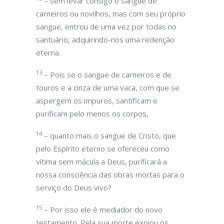
– sem levar consigo o sangue de
carneiros ou novilhos, mas com seu próprio
sangue, entrou de uma vez por todas no
santuário, adquirindo-nos uma redenção
eterna.
13
– Pois se o sangue de carneiros e de
touros e a cinza de uma vaca, com que se
aspergem os impuros, santificam e
purificam pelo menos os corpos,
14
– quanto mais o sangue de Cristo, que
pelo Espírito eterno se ofereceu como
vítima sem mácula a Deus, purificará a
nossa consciência das obras mortas para o
serviço do Deus vivo?
15
– Por isso ele é mediador do novo
testamento. Pela sua morte expiou os