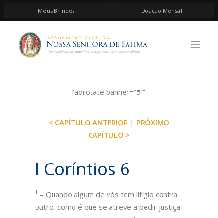
Meus Brindes
Doação Mensal
HOME
A ASSOCIAÇÃO
CONTEÚDOS DE MARIA
ESPIRITUALIDADE
[adrotate banner=”5″]
AS MELHORES MÚSICAS CATÓLICAS
< CAPÍTULO ANTERIOR
|
PRÓXIMO
BRINDES
CAPÍTULO >
QUERO DOAR
I Coríntios 6
1
– Quando algum de vós tem litígio contra
outro, como é que se atreve a pedir justiça