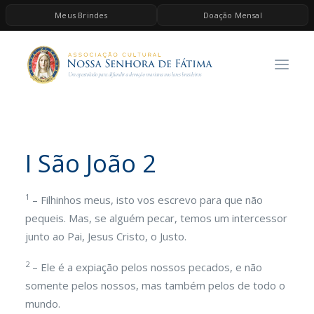
Meus Brindes
Doação Mensal
HOME
A ASSOCIAÇÃO
CONTEÚDOS DE MARIA
ESPIRITUALIDADE
I São João 2
AS MELHORES MÚSICAS CATÓLICAS
BRINDES
1
– Filhinhos meus, isto vos escrevo para que não
QUERO DOAR
pequeis. Mas, se alguém pecar, temos um intercessor
junto ao Pai, Jesus Cristo, o Justo.
2
– Ele é a expiação pelos nossos pecados, e não
somente pelos nossos, mas também pelos de todo o
mundo.