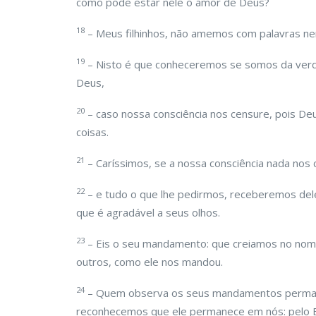
como pode estar nele o amor de Deus?
18
– Meus filhinhos, não amemos com palavras ne
19
– Nisto é que conheceremos se somos da verda
Deus,
20
– caso nossa consciência nos censure, pois De
coisas.
21
– Caríssimos, se a nossa consciência nada nos 
22
– e tudo o que lhe pedirmos, receberemos d
que é agradável a seus olhos.
23
– Eis o seu mandamento: que creiamos no nome
outros, como ele nos mandou.
24
– Quem observa os seus mandamentos permane
reconhecemos que ele permanece em nós: pelo Es