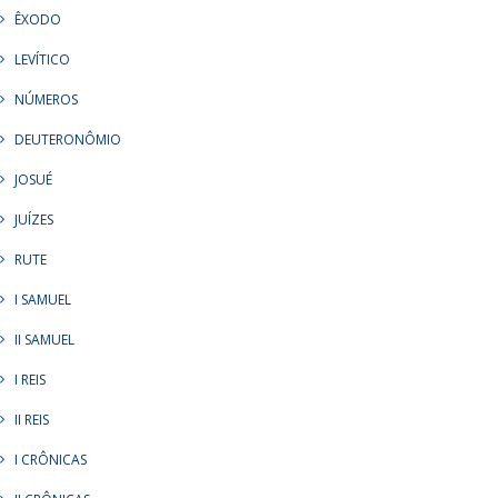
ÊXODO
LEVÍTICO
NÚMEROS
DEUTERONÔMIO
JOSUÉ
JUÍZES
RUTE
I SAMUEL
II SAMUEL
I REIS
II REIS
I CRÔNICAS