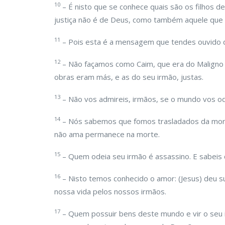
10
– É nisto que se conhece quais são os filhos d
justiça não é de Deus, como também aquele que 
11
– Pois esta é a mensagem que tendes ouvido d
12
– Não façamos como Caim, que era do Maligno 
obras eram más, e as do seu irmão, justas.
13
– Não vos admireis, irmãos, se o mundo vos od
14
– Nós sabemos que fomos trasladados da mor
não ama permanece na morte.
15
– Quem odeia seu irmão é assassino. E sabeis
16
– Nisto temos conhecido o amor: (Jesus) deu 
nossa vida pelos nossos irmãos.
17
– Quem possuir bens deste mundo e vir o seu i