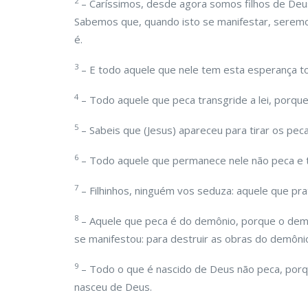
2
– Caríssimos, desde agora somos filhos de Deu
Sabemos que, quando isto se manifestar, serem
é.
3
– E todo aquele que nele tem esta esperança to
4
– Todo aquele que peca transgride a lei, porque
5
– Sabeis que (Jesus) apareceu para tirar os pec
6
– Todo aquele que permanece nele não peca e t
7
– Filhinhos, ninguém vos seduza: aquele que prat
8
– Aquele que peca é do demônio, porque o demôn
se manifestou: para destruir as obras do demôni
9
– Todo o que é nascido de Deus não peca, porq
nasceu de Deus.