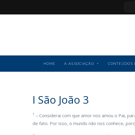
HOME
A ASSOCIAÇÃO
CONTEÚDOS 
I São João 3
1
– Considerai com que amor nos amou o Pai, par
de fato. Por isso, o mundo não nos conhece, por