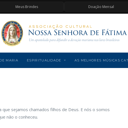
Meus Brindes
Doação Mensal
DE MARIA
ESPIRITUALIDADE
AS MELHORES MÚSICAS CA
a que sejamos chamados filhos de Deus. E nós o somos
que não o conheceu.