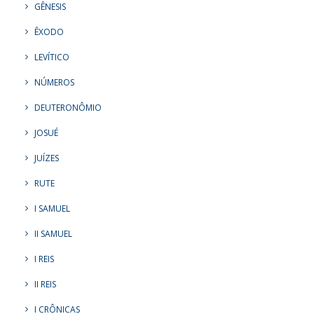
GÊNESIS
ÊXODO
LEVÍTICO
NÚMEROS
DEUTERONÔMIO
JOSUÉ
JUÍZES
RUTE
I SAMUEL
II SAMUEL
I REIS
II REIS
I CRÔNICAS