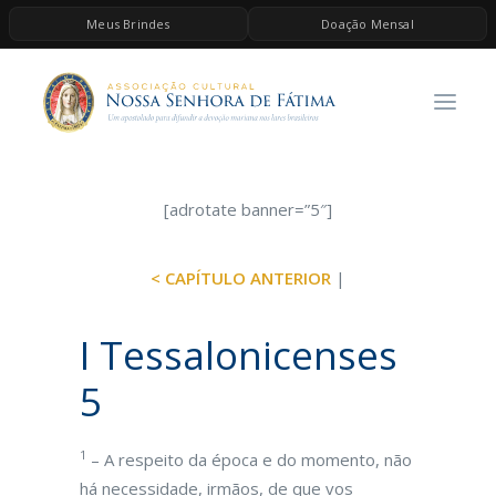
Meus Brindes
Doação Mensal
HOME
A ASSOCIAÇÃO
CONTEÚDOS DE MARIA
ESPIRITUALIDADE
[adrotate banner=”5″]
AS MELHORES MÚSICAS CATÓLICAS
< CAPÍTULO ANTERIOR
|
BRINDES
QUERO DOAR
I Tessalonicenses
5
1
– A respeito da época e do momento, não
há necessidade, irmãos, de que vos