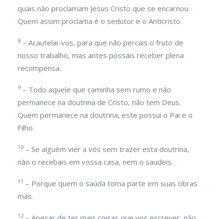
quais não proclamam Jesus Cristo que se encarnou.
Quem assim proclama é o sedutor e o Anticristo.
8
– Acautelai-vos, para que não percais o fruto de
nosso trabalho, mas antes possais receber plena
recompensa.
9
– Todo aquele que caminha sem rumo e não
permanece na doutrina de Cristo, não tem Deus.
Quem permanece na doutrina, este possui o Pai e o
Filho.
10
– Se alguém vier a vós sem trazer esta doutrina,
não o recebais em vossa casa, nem o saudeis.
11
– Porque quem o saúda toma parte em suas obras
más.
12
– Apesar de ter mais coisas que vos escrever, não