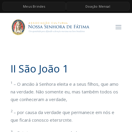
Meus Brindes
Doação Mensal
HOME
A ASSOCIAÇÃO
CONTEÚDOS DE MARIA
ESPIRITUALIDADE
II São João 1
AS MELHORES MÚSICAS CATÓLICAS
BRINDES
1
– O ancião à Senhora eleita e a seus filhos, que amo
QUERO DOAR
na verdade. Não somente eu, mas também todos os
que conheceram a verdade,
2
– por causa da verdade que permanece em nós e
que ficará conosco etersrcnte.
3