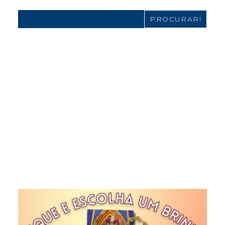
Search
for: