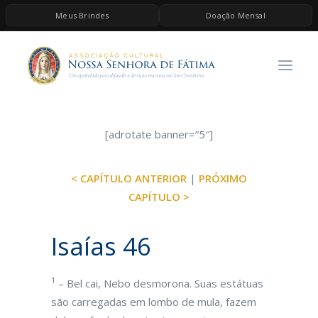
Meus Brindes
Doação Mensal
HOME
A ASSOCIAÇÃO
CONTEÚDOS DE MARIA
ESPIRITUALIDADE
[adrotate banner=”5″]
AS MELHORES MÚSICAS CATÓLICAS
< CAPÍTULO ANTERIOR
|
PRÓXIMO
BRINDES
CAPÍTULO >
QUERO DOAR
Isaías 46
1
– Bel cai, Nebo desmorona. Suas estátuas
são carregadas em lombo de mula, fazem