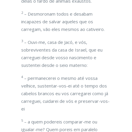
delas o fardo de animais exaustos.
2
– Desmoronam todos e desabam
incapazes de salvar aqueles que os
carregam, vão eles mesmos ao cativeiro.
3
– Ouvi-me, casa de Jacó, e vós,
sobreviventes da casa de Israel, que eu
carreguei desde vosso nascimento e
sustentei desde o seio materno:
4
– permanecerei o mesmo até vossa
velhice, sustentar-vos-ei até o tempo dos
cabelos brancos eu vos carregarei como já
carreguei, cuidarei de vós e preservar-vos-
ei
5
– a quem podereis comparar-me ou
igualar-me? Quem poreis em paralelo