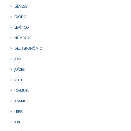
GÊNESIS
ÊXODO
LEVÍTICO
NÚMEROS
DEUTERONÔMIO
JOSUÉ
JUÍZES
RUTE
I SAMUEL
II SAMUEL
I REIS
II REIS