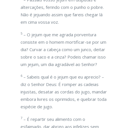
altercações, ferindo com o punho o pobre.
Não é jejuando assim que fareis chegar lá
em cima vossa voz.
5
– O jejum que me agrada porventura
consiste em o homem mortificar-se por um
dia? Curvar a cabeça como um junco, deitar
sobre o saco e a cinza? Podeis chamar isso
um jejum, um dia agradável ao Senhor?
6
– Sabeis qual é o jejum que eu aprecio? –
diz o Senhor Deus: É romper as cadeias
injustas, desatar as cordas do jugo, mandar
embora livres os oprimidos, e quebrar toda
espécie de jugo.
7
– É repartir seu alimento com o
esfaimado, dar abrigo aos infelizes sem