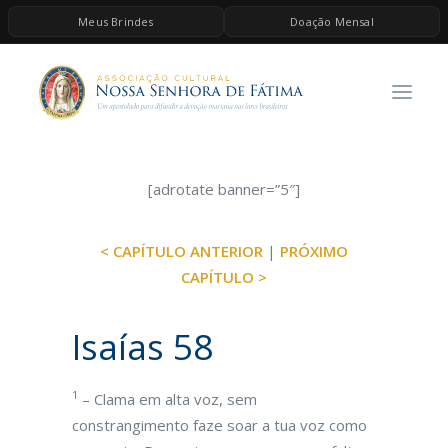
Meus Brindes
Doação Mensal
HOME
A ASSOCIAÇÃO
CONTEÚDOS DE MARIA
ESPIRITUALIDADE
[adrotate banner=”5″]
AS MELHORES MÚSICAS CATÓLICAS
< CAPÍTULO ANTERIOR
|
PRÓXIMO
BRINDES
CAPÍTULO >
QUERO DOAR
Isaías 58
1
– Clama em alta voz, sem
constrangimento faze soar a tua voz como