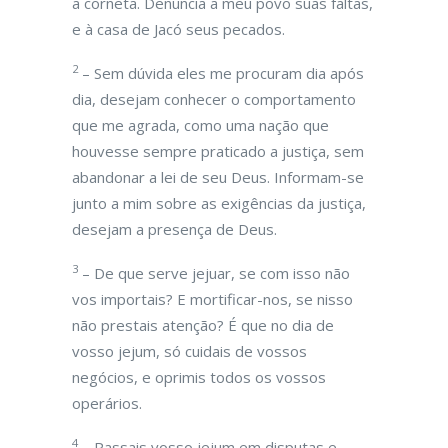
a corneta. Denuncia a meu povo suas faltas,
e à casa de Jacó seus pecados.
2
– Sem dúvida eles me procuram dia após
dia, desejam conhecer o comportamento
que me agrada, como uma nação que
houvesse sempre praticado a justiça, sem
abandonar a lei de seu Deus. Informam-se
junto a mim sobre as exigências da justiça,
desejam a presença de Deus.
3
– De que serve jejuar, se com isso não
vos importais? E mortificar-nos, se nisso
não prestais atenção? É que no dia de
vosso jejum, só cuidais de vossos
negócios, e oprimis todos os vossos
operários.
4
– Passais vosso jejum em disputas e