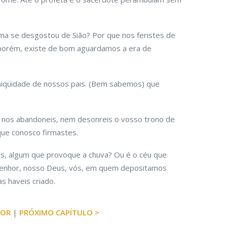
lma se desgostou de Sião? Por que nos feristes de
 porém, existe de bom aguardamos a era de
iniqüidade de nossos pais. (Bem sabemos) que
 nos abandoneis, nem desonreis o vosso trono de
que conosco firmastes.
os, algum que provoque a chuva? Ou é o céu que
 Senhor, nosso Deus, vós, em quem depositamos
s haveis criado.
IOR
|
PRÓXIMO CAPÍTULO >