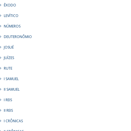
ÊXODO
LEVÍTICO
NÚMEROS
DEUTERONÔMIO
JOSUÉ
JUÍZES
RUTE
I SAMUEL
II SAMUEL
I REIS
II REIS
I CRÔNICAS