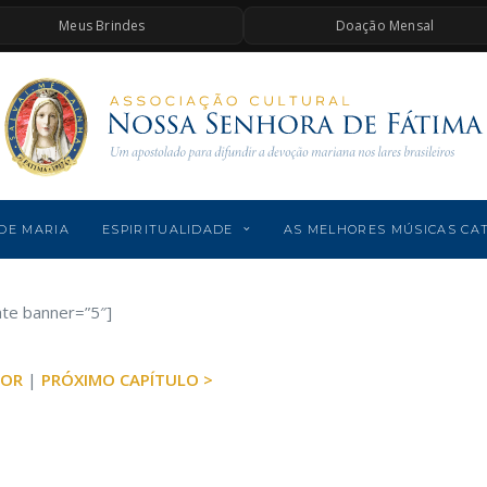
Meus Brindes
Doação Mensal
DE MARIA
ESPIRITUALIDADE
AS MELHORES MÚSICAS CA
ate banner=”5″]
IOR
|
PRÓXIMO CAPÍTULO >