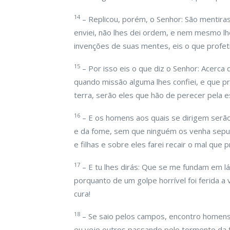
14
– Replicou, porém, o Senhor: São mentir
enviei, não lhes dei ordem, e nem mesmo lhe
invenções de suas mentes, eis o que profet
15
– Por isso eis o que diz o Senhor: Acerc
quando missão alguma lhes confiei, e que 
terra, serão eles que hão de perecer pela 
16
– E os homens aos quais se dirigem serão
e da fome, sem que ninguém os venha sepul
e filhas e sobre eles farei recair o mal que p
17
– E tu lhes dirás: Que se me fundam em lá
porquanto de um golpe horrível foi ferida a
cura!
18
– Se saio pelos campos, encontro homens
eu vejo outros passando pelo tormento da