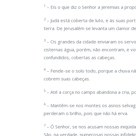
1
– Eis o que diz o Senhor a Jeremias a propó
2
– Judá está coberta de luto, e às suas por
terra. De Jerusalém se levanta um clamor de
3
– Os grandes da cidade enviaram os servo
cisternas água, porém, não encontram, e vo
confundidos, cobertas as cabeças.
4
– Fende-se o solo todo, porque a chuva nã
cobrem suas cabeças.
5
– Até a corça no campo abandona a cria, p
6
– Mantêm-se nos montes os asnos selvagen
perderam o brilho, pois que não há erva.
7
– Ó Senhor, se nos acusam nossas iniqüid
São, na verdade, numerosas nossas infidel