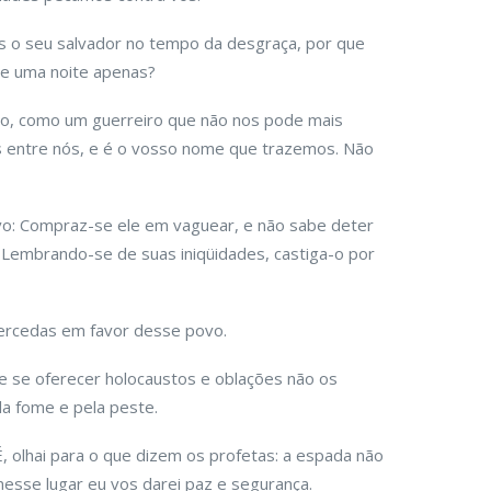
is o seu salvador no tempo da desgraça, por que
 de uma noite apenas?
, como um guerreiro que não nos pode mais
 entre nós, e é o vosso nome que trazemos. Não
vo: Compraz-se ele em vaguear, e não sabe deter
 Lembrando-se de suas iniqüidades, castiga-o por
ercedas em favor desse povo.
 e se oferecer holocaustos e oblações não os
la fome e pela peste.
É, olhai para o que dizem os profetas: a espada não
 nesse lugar eu vos darei paz e segurança.