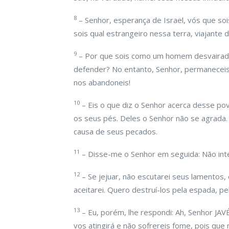
8
– Senhor, esperança de Israel, vós que so
sois qual estrangeiro nessa terra, viajante
9
– Por que sois como um homem desvairado
defender? No entanto, Senhor, permaneceis
nos abandoneis!
10
– Eis o que diz o Senhor acerca desse po
os seus pés. Deles o Senhor não se agrada.
causa de seus pecados.
11
– Disse-me o Senhor em seguida: Não int
12
– Se jejuar, não escutarei seus lamentos,
aceitarei. Quero destruí-los pela espada, pe
13
– Eu, porém, lhe respondi: Ah, Senhor JAV
vos atingirá e não sofrereis fome, pois que