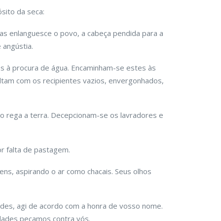
sito da seca:
tas enlanguesce o povo, a cabeça pendida para a
 angústia.
s à procura de água. Encaminham-se estes às
ltam com os recipientes vazios, envergonhados,
o rega a terra. Decepcionam-se os lavradores e
or falta de pastagem.
s, aspirando o ar como chacais. Seus olhos
ades, agi de acordo com a honra de vosso nome.
idades pecamos contra vós.