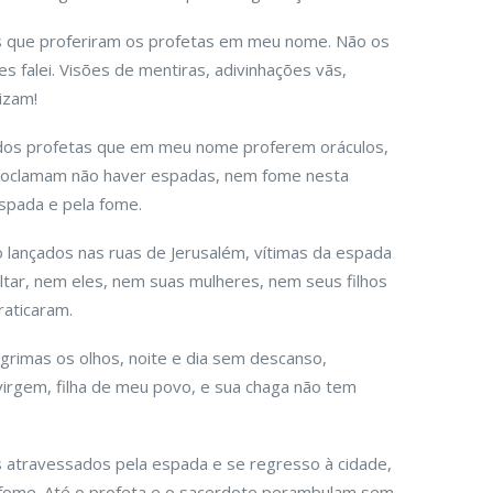
as que proferiram os profetas em meu nome. Não os
s falei. Visões de mentiras, adivinhações vãs,
izam!
a dos profetas que em meu nome proferem oráculos,
proclamam não haver espadas, nem fome nesta
espada e pela fome.
 lançados nas ruas de Jerusalém, vítimas da espada
tar, nem eles, nem suas mulheres, nem seus filhos
raticaram.
grimas os olhos, noite e dia sem descanso,
 virgem, filha de meu povo, e sua chaga não tem
 atravessados pela espada e se regresso à cidade,
 fome. Até o profeta e o sacerdote perambulam sem