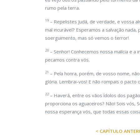
rumo pela terra.
19
– Repelistes Judá, de verdade, e vossa a
mal incurável? Esperamos a salvação nada,
soerguimento, mas só vemos o terror!
20
– Senhor! Conhecemos nossa malícia e a 
pecamos contra vós.
21
– Pela honra, porém, de vosso nome, não
glória. Lembrai-vos! E não rompais o pacto 
22
– Haverá, entre os vãos ídolos dos pagã
proporciona os aguaceiros? Não! Sois vós,
nossa esperança vós, que todas essas coisa
< CAPÍTULO ANTER