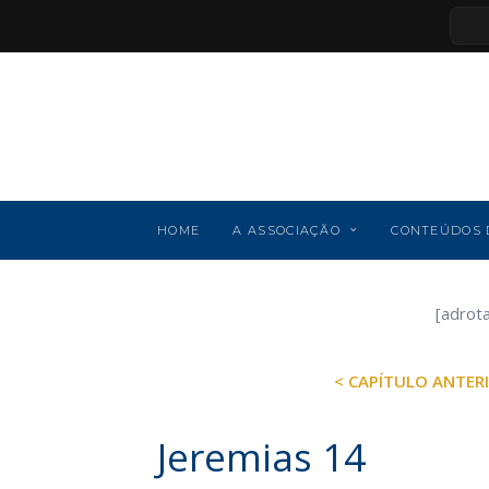
HOME
A ASSOCIAÇÃO
CONTEÚDOS 
[adrot
< CAPÍTULO ANTER
Jeremias 14