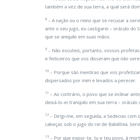
também a vez de sua terra, a qual será do
8
– A nação ou o reino que se recusar a servi
ante o seu jugo, eu castigarei – oráculo do
que se aniquile em suas mãos.
9
– Não escuteis, portanto, vossos profetas
e feiticeiros que vos disseram que não sereis
10
– Porque são mentiras que vos profetizam
dispersados por mim e levados a perecer.
11
– Ao contrário, o povo que se inclinar ant
deixá-lo-ei tranqüilo em sua terra – oráculo 
12
– Dirigi-me, em seguida, a Sedecias com
cabeças sob o jugo do rei de Babilônia. Servi
13
– Por que expor-te, tu e teu povo, à mor