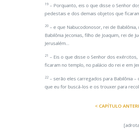
19
– Porquanto, eis o que disse o Senhor dos
pedestais e dos demais objetos que ficaram
20
– e que Nabucodonosor, rei de Babilônia, 
Babilônia Jeconias, filho de Joaquim, rei de
Jerusalém…
21
– Eis o que disse o Senhor dos exércitos,
ficaram no templo, no palácio do rei e em Je
22
– serão eles carregados para Babilônia – 
que eu for buscá-los e os trouxer para recol
< CAPÍTULO ANTER
[adrot