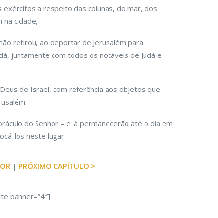
 exércitos a respeito das colunas, do mar, dos
 na cidade,
não retirou, ao deportar de Jerusalém para
 Judá, juntamente com todos os notáveis de Judá e
 Deus de Israel, com referência aos objetos que
rusalém:
oráculo do Senhor – e lá permanecerão até o dia em
ocá-los neste lugar.
IOR
|
PRÓXIMO CAPÍTULO >
ate banner=”4″]