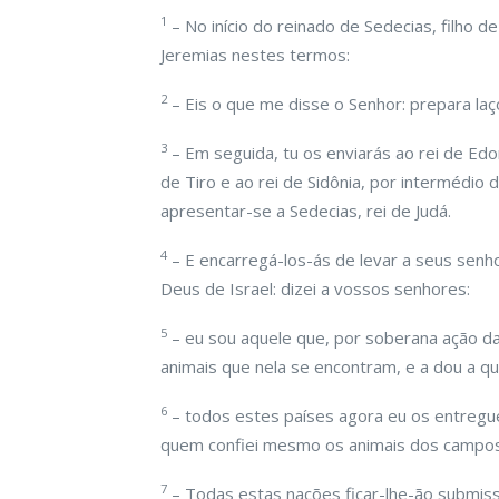
1
– No início do reinado de Sedecias, filho de 
Jeremias nestes termos:
2
– Eis o que me disse o Senhor: prepara laç
3
– Em seguida, tu os enviarás ao rei de Edo
de Tiro e ao rei de Sidônia, por intermédi
apresentar-se a Sedecias, rei de Judá.
4
– E encarregá-los-ás de levar a seus senh
Deus de Israel: dizei a vossos senhores:
5
– eu sou aquele que, por soberana ação da 
animais que nela se encontram, e a dou a 
6
– todos estes países agora eu os entregue
quem confiei mesmo os animais dos campos 
7
– Todas estas nações ficar-lhe-ão submiss