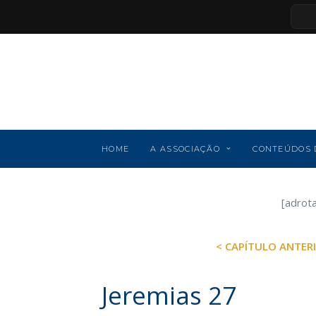
HOME
A ASSOCIAÇÃO
CONTEÚDOS 
[adrot
< CAPÍTULO ANTER
Jeremias 27