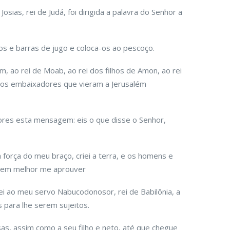
Josias, rei de Judá, foi dirigida a palavra do Senhor a
os e barras de jugo e coloca-os ao pescoço.
m, ao rei de Moab, ao rei dos filhos de Amon, ao rei
o dos embaixadores que vieram a Jerusalém
ores esta mensagem: eis o que disse o Senhor,
força do meu braço, criei a terra, e os homens e
quem melhor me aprouver
i ao meu servo Nabucodonosor, rei de Babilônia, a
para lhe serem sujeitos.
as, assim como a seu filho e neto, até que chegue