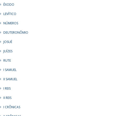
ÊXODO
LEVÍTICO
NÚMEROS
DEUTERONÔMIO
JOSUÉ
JUÍZES
RUTE
I SAMUEL
II SAMUEL
I REIS
II REIS
I CRÔNICAS