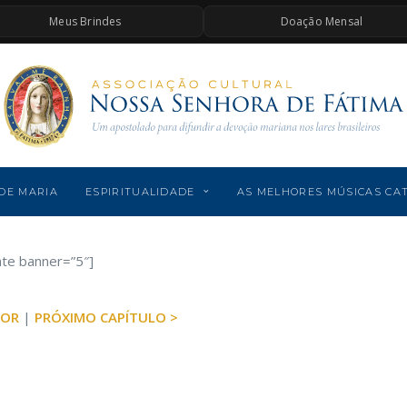
Meus Brindes
Doação Mensal
DE MARIA
ESPIRITUALIDADE
AS MELHORES MÚSICAS CA
ate banner=”5″]
IOR
|
PRÓXIMO CAPÍTULO >