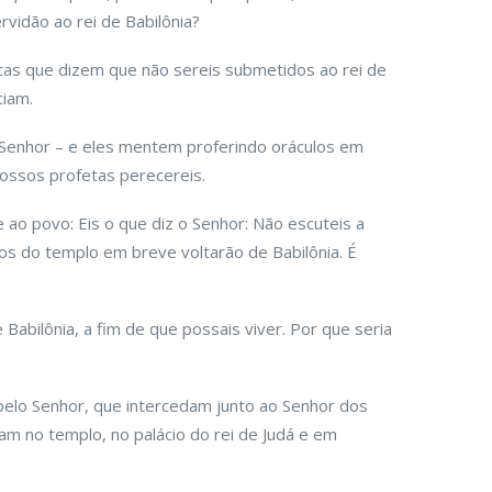
vidão ao rei de Babilônia?
etas que dizem que não sereis submetidos ao rei de
ciam.
 Senhor – e eles mentem proferindo oráculos em
vossos profetas perecereis.
 ao povo: Eis o que diz o Senhor: Não escuteis a
os do templo em breve voltarão de Babilônia. É
Babilônia, a fim de que possais viver. Por que seria
pelo Senhor, que intercedam junto ao Senhor dos
ram no templo, no palácio do rei de Judá e em