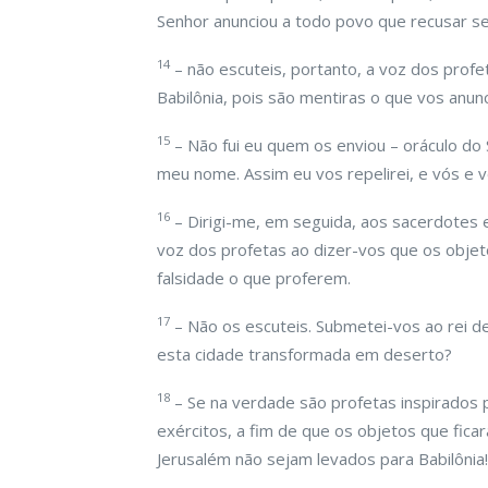
Senhor anunciou a todo povo que recusar ser
14
– não escuteis, portanto, a voz dos prof
Babilônia, pois são mentiras o que vos anun
15
– Não fui eu quem os enviou – oráculo do
meu nome. Assim eu vos repelirei, e vós e 
16
– Dirigi-me, em seguida, aos sacerdotes e
voz dos profetas ao dizer-vos que os objet
falsidade o que proferem.
17
– Não os escuteis. Submetei-vos ao rei de 
esta cidade transformada em deserto?
18
– Se na verdade são profetas inspirados 
exércitos, a fim de que os objetos que fica
Jerusalém não sejam levados para Babilônia!