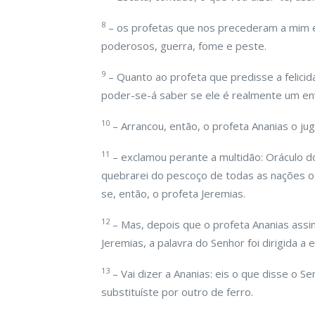
8
– os profetas que nos precederam a mim e 
poderosos, guerra, fome e peste.
9
– Quanto ao profeta que predisse a felicid
poder-se-á saber se ele é realmente um en
10
– Arrancou, então, o profeta Ananias o ju
11
– exclamou perante a multidão: Oráculo do
quebrarei do pescoço de todas as nações o 
se, então, o profeta Jeremias.
12
– Mas, depois que o profeta Ananias assi
Jeremias, a palavra do Senhor foi dirigida a
13
– Vai dizer a Ananias: eis o que disse o 
substituíste por outro de ferro.