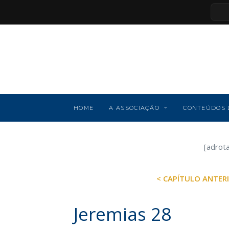
HOME
A ASSOCIAÇÃO
CONTEÚDOS 
[adrot
< CAPÍTULO ANTER
Jeremias 28