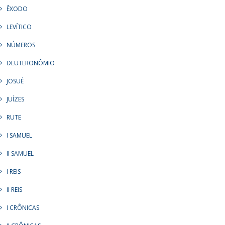
ÊXODO
LEVÍTICO
NÚMEROS
DEUTERONÔMIO
JOSUÉ
JUÍZES
RUTE
I SAMUEL
II SAMUEL
I REIS
II REIS
I CRÔNICAS