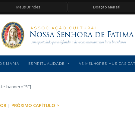
Meus Brindes
Doação Mensal
DE MARIA
ESPIRITUALIDADE
AS MELHORES MÚSICAS CA
ate banner=”5″]
IOR
|
PRÓXIMO CAPÍTULO >