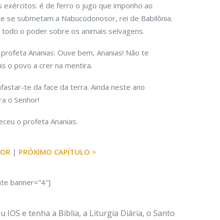
 exércitos: é de ferro o jugo que imponho ao
ue se submetam a Nabucodonosor, rei de Babilônia.
 todo o poder sobre os animais selvagens.
o profeta Ananias: Ouve bem, Ananias! Não te
s o povo a crer na mentira.
afastar-te da face da terra. Ainda neste ano
ra o Senhor!
ceu o profeta Ananias.
IOR
|
PRÓXIMO CAPÍTULO >
ate banner=”4″]
 IOS e tenha a Bíblia, a Liturgia Diária, o Santo