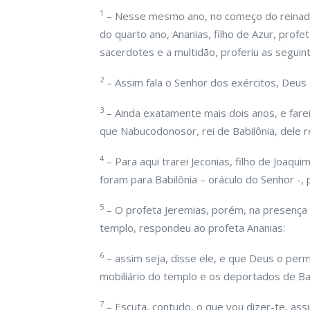
1
– Nesse mesmo ano, no começo do reinado d
do quarto ano, Ananias, filho de Azur, prof
sacerdotes e a multidão, proferiu as seguin
2
– Assim fala o Senhor dos exércitos, Deus d
3
– Ainda exatamente mais dois anos, e farei
que Nabucodonosor, rei de Babilônia, dele re
4
– Para aqui trarei Jeconias, filho de Joaqu
foram para Babilônia – oráculo do Senhor -,
5
– O profeta Jeremias, porém, na presença
templo, respondeu ao profeta Ananias:
6
– assim seja, disse ele, e que Deus o permi
mobiliário do templo e os deportados de Bab
7
– Escuta, contudo, o que vou dizer-te, as