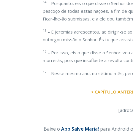
14
– Porquanto, eis o que disse o Senhor dos
pescoço de todas estas nações, a fim de q
Ficar-lhe-ão submissas, e a ele dou também
15
– E Jeremias acrescentou, ao dirigir-se a
outorgou missão o Senhor. És tu que arrasta
16
– Por isso, eis o que disse o Senhor: vou 
morrerás, pois que insuflaste a revolta cont
17
– Nesse mesmo ano, no sétimo mês, pere
< CAPÍTULO ANTER
[adrot
Baixe o
App Salve Maria!
para Android ou