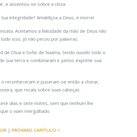
r, e assentou-se sobre a cinza.
 tua integridade? Amaldiçoa a Deus, e morre!
ensata. Aceitamos a felicidade da mão de Deus não
tudo isso, Jó não pecou por palavras.
dad de Chua e Sofar de Naama, tendo ouvido todo o
de sua terra e combinaram ir juntos exprimir sua
o o reconheceram e puseram-se então a chorar,
poeira, que recaía sobre suas cabeças.
sete dias e sete noites, sem que nenhum lhe
m que o viam mergulhado.
IOR
|
PRÓXIMO CAPÍTULO >