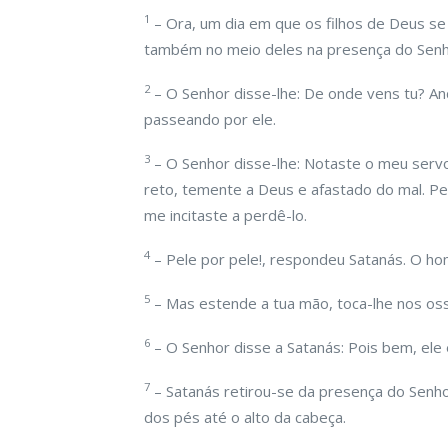
1
– Ora, um dia em que os filhos de Deus s
também no meio deles na presença do Senh
2
– O Senhor disse-lhe: De onde vens tu? An
passeando por ele.
3
– O Senhor disse-lhe: Notaste o meu servo 
reto, temente a Deus e afastado do mal. P
me incitaste a perdê-lo.
4
– Pele por pele!, respondeu Satanás. O ho
5
– Mas estende a tua mão, toca-lhe nos oss
6
– O Senhor disse a Satanás: Pois bem, ele
7
– Satanás retirou-se da presença do Senhor
dos pés até o alto da cabeça.