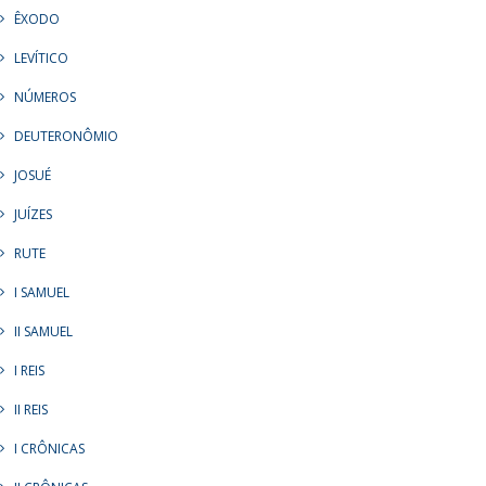
ÊXODO
LEVÍTICO
NÚMEROS
DEUTERONÔMIO
JOSUÉ
JUÍZES
RUTE
I SAMUEL
II SAMUEL
I REIS
II REIS
I CRÔNICAS