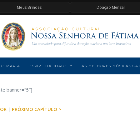
Meus Brindes
Doação Mensal
DE MARIA
ESPIRITUALIDADE
AS MELHORES MÚSICAS CA
ate banner=”5″]
IOR
|
PRÓXIMO CAPÍTULO >