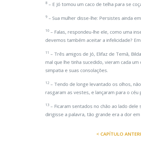
8
– E Jó tomou um caco de telha para se coça
9
– Sua mulher disse-lhe: Persistes ainda em
10
– Falas, respondeu-lhe ele, como uma ins
devemos também aceitar a infelicidade? Em 
11
– Três amigos de Jó, Elifaz de Temã, Bil
mal que lhe tinha sucedido, vieram cada um 
simpatia e suas consolações.
12
– Tendo de longe levantado os olhos, nã
rasgaram as vestes, e lançaram para o céu 
13
– Ficaram sentados no chão ao lado dele 
dirigisse a palavra, tão grande era a dor e
< CAPÍTULO ANTER