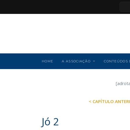
HOME
A ASSOCIAÇÃO
CONTEÚDOS 
[adrot
< CAPÍTULO ANTER
Jó 2