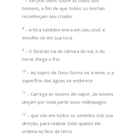
– Ele põe selos sobre as mãos dos
homens, a fim de que todos os mortais
reconheçam seu criador.
8
– A fera também entra em seu covil, e
encolhe-se em sua toca.
9
– O furacão sai da câmara do sul, e do
norte chega o frio.
10
– Ao sopro de Deus forma-se a neve, e a
superfície das águas se endurece.
11
– Carrega as nuvens de vapor, as nuvens
lançam por toda parte seus relâmpagos
12
– que vão em todos os sentidos sob sua
direção, para realizar tudo quanto ele
ordena na face da terra.