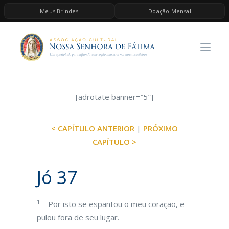
Meus Brindes
Doação Mensal
HOME
A ASSOCIAÇÃO
CONTEÚDOS DE MARIA
ESPIRITUALIDADE
[adrotate banner=”5″]
AS MELHORES MÚSICAS CATÓLICAS
< CAPÍTULO ANTERIOR
|
PRÓXIMO
BRINDES
CAPÍTULO >
QUERO DOAR
Jó 37
1
– Por isto se espantou o meu coração, e
pulou fora de seu lugar.