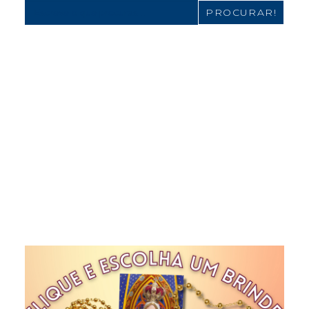
Search
for: