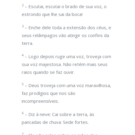
2
– Escutai, escutai o brado de sua voz, o
estrondo que lhe sai da boca!
3
– Enche dele toda a extensão dos céus, e
seus relâmpagos vão atingir os confins da
terra.
4
– Logo depois ruge uma voz, troveja com
sua voz majestosa. Não retém mais seus
raios quando se faz ouvir.
5
– Deus troveja com uma voz maravilhosa,
faz prodígios que nos são
incompreensíveis.
6
– Diz à neve: Cai sobre a terra, às
pancadas de chuva: Sede fortes.
7