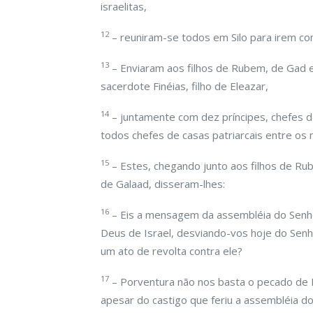
israelitas,
12
– reuniram-se todos em Silo para irem co
13
– Enviaram aos filhos de Rubem, de Gad e
sacerdote Finéias, filho de Eleazar,
14
– juntamente com dez príncipes, chefes de
todos chefes de casas patriarcais entre os m
15
– Estes, chegando junto aos filhos de Ru
de Galaad, disseram-lhes:
16
– Eis a mensagem da assembléia do Senhor
Deus de Israel, desviando-vos hoje do Sen
um ato de revolta contra ele?
17
– Porventura não nos basta o pecado de F
apesar do castigo que feriu a assembléia do