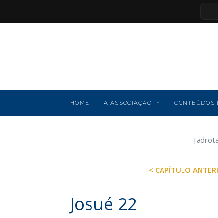
HOME
A ASSOCIAÇÃO
CONTEÚDOS 
[adrot
< CAPÍTULO ANTER
Josué 22