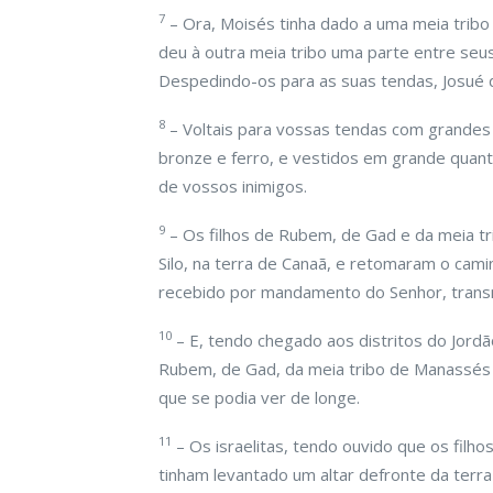
7
– Ora, Moisés tinha dado a uma meia trib
deu à outra meia tribo uma parte entre seu
Despedindo-os para as suas tendas, Josué 
8
– Voltais para vossas tendas com grandes
bronze e ferro, e vestidos em grande quan
de vossos inimigos.
9
– Os filhos de Rubem, de Gad e da meia t
Silo, na terra de Canaã, e retomaram o cami
recebido por mandamento do Senhor, transm
10
– E, tendo chegado aos distritos do Jordã
Rubem, de Gad, da meia tribo de Manassés l
que se podia ver de longe.
11
– Os israelitas, tendo ouvido que os fil
tinham levantado um altar defronte da terra