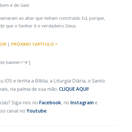
Rubem e de Gad.
hamaram ao altar que tinham construído Ed, porque,
de que o Senhor é o verdadeiro Deus.
IOR
|
PRÓXIMO CAPÍTULO >
ate banner=”4″]
 IOS e tenha a Bíblia, a Liturgia Diária, o Santo
 mais, na palma de sua mão.
CLIQUE AQUI!
cias? Siga-nos no
Facebook
, no
Instagram
e
so canal no
Youtube
.