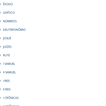
ÊXODO
LEVÍTICO
NÚMEROS
DEUTERONÔMIO
JOSUÉ
JUÍZES
RUTE
I SAMUEL
II SAMUEL
I REIS
II REIS
I CRÔNICAS