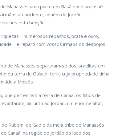
o de Manassés uma parte em Basã por isso Josué
s irmãos ao ocidente, aquém do Jordão.
deu-lhes esta bênção:
 riquezas – numerosos rebanhos, prata e ouro,
tidade – e reparti com vossos irmãos os despojos
ribo de Manassés separaram-se dos israelitas em
nho da terra de Galaad, terra cuja propriedade tinha
itido a Moisés.
o, que pertencem à terra de Canaã, os filhos de
evantaram, ali junto ao Jordão, um enorme altar,
hos de Rubem, de Gad e da meia tribo de Manassés
 de Canaã, na região do Jordão do lado dos