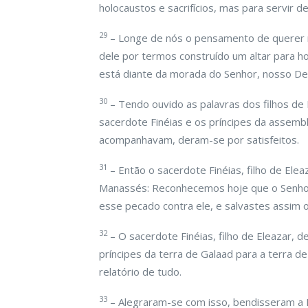
holocaustos e sacrifícios, mas para servir 
29
– Longe de nós o pensamento de querer r
dele por termos construído um altar para hol
está diante da morada do Senhor, nosso De
30
– Tendo ouvido as palavras dos filhos de
sacerdote Finéias e os príncipes da assembl
acompanhavam, deram-se por satisfeitos.
31
– Então o sacerdote Finéias, filho de Ele
Manassés: Reconhecemos hoje que o Senhor
esse pecado contra ele, e salvastes assim o
32
– O sacerdote Finéias, filho de Eleazar, 
príncipes da terra de Galaad para a terra de
relatório de tudo.
33
– Alegraram-se com isso, bendisseram a 