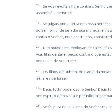
18
– Se vos revoltais hoje contra o Senhor, 
assembléia de Israel.
19
– Se julgais que a terra de vossa herança
do Senhor, onde se acha sua morada, e inst
contra o Senhor, nem contra nós, construind
20
– Não houve uma explosão de cólera do S
Acã, filho de Zaré, pecou contra o que estav
por causa de seu crime.
21
– Os filhos de Rubem, de Gad e da meia 
milhares de Israel:
22
– Deus todo-poderoso, o Senhor Deus todo
por espírito de revolta e por infidelidade 
23
– Se foi para desviar-nos do Senhor que l