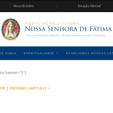
Meus Brindes
Doação Mensal
DE MARIA
ESPIRITUALIDADE
AS MELHORES MÚSICAS CA
ate banner=”5″]
IOR
|
PRÓXIMO CAPÍTULO >