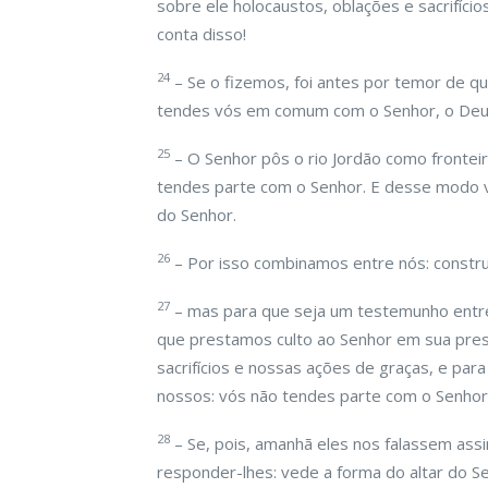
sobre ele holocaustos, oblações e sacrifíc
conta disso!
24
– Se o fizemos, foi antes por temor de q
tendes vós em comum com o Senhor, o Deus
25
– O Senhor pôs o rio Jordão como fronteir
tendes parte com o Senhor. E desse modo v
do Senhor.
26
– Por isso combinamos entre nós: construa
27
– mas para que seja um testemunho entre 
que prestamos culto ao Senhor em sua pres
sacrifícios e nossas ações de graças, e pa
nossos: vós não tendes parte com o Senhor
28
– Se, pois, amanhã eles nos falassem as
responder-lhes: vede a forma do altar do S