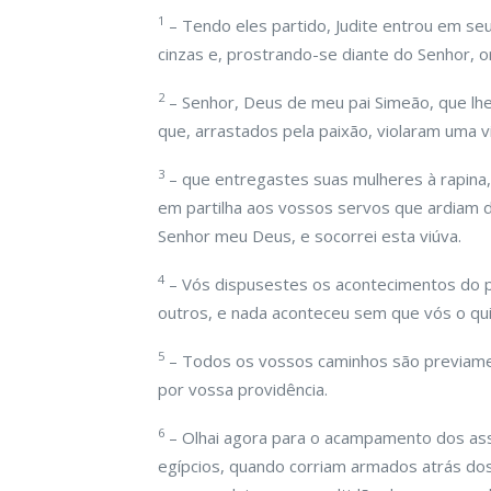
1
– Tendo eles partido, Judite entrou em seu 
cinzas e, prostrando-se diante do Senhor, o
2
– Senhor, Deus de meu pai Simeão, que lhe
que, arrastados pela paixão, violaram uma
3
– que entregastes suas mulheres à rapina, 
em partilha aos vossos servos que ardiam d
Senhor meu Deus, e socorrei esta viúva.
4
– Vós dispusestes os acontecimentos do 
outros, e nada aconteceu sem que vós o qui
5
– Todos os vossos caminhos são previamen
por vossa providência.
6
– Olhai agora para o acampamento dos assí
egípcios, quando corriam armados atrás dos