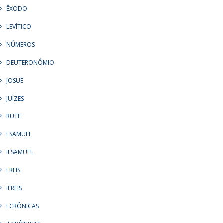
ÊXODO
LEVÍTICO
NÚMEROS
DEUTERONÔMIO
JOSUÉ
JUÍZES
RUTE
I SAMUEL
II SAMUEL
I REIS
II REIS
I CRÔNICAS