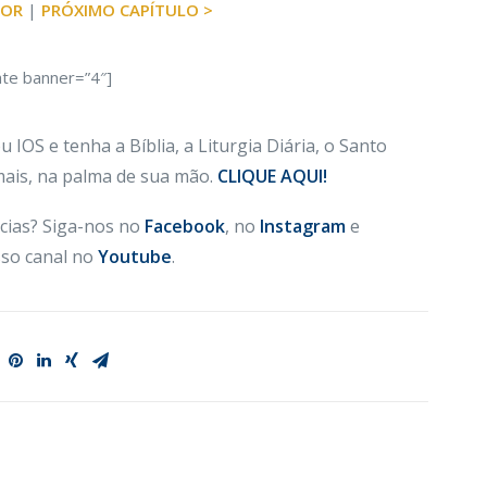
IOR
|
PRÓXIMO CAPÍTULO >
ate banner=”4″]
 IOS e tenha a Bíblia, a Liturgia Diária, o Santo
 mais, na palma de sua mão.
CLIQUE AQUI!
cias? Siga-nos no
Facebook
, no
Instagram
e
so canal no
Youtube
.