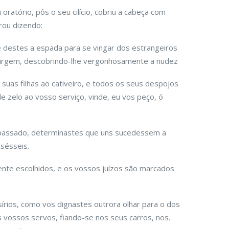
oratório, pôs o seu cilício, cobriu a cabeça com
rou dizendo:
 destes a espada para se vingar dos estrangeiros
 virgem, descobrindo-lhe vergonhosamente a nudez
suas filhas ao cativeiro, e todos os seus despojos
e zelo ao vosso serviço, vinde, eu vos peço, ó
passado, determinastes que uns sucedessem a
sésseis.
te escolhidos, e os vossos juízos são marcados
rios, como vos dignastes outrora olhar para o dos
 vossos servos, fiando-se nos seus carros, nos.