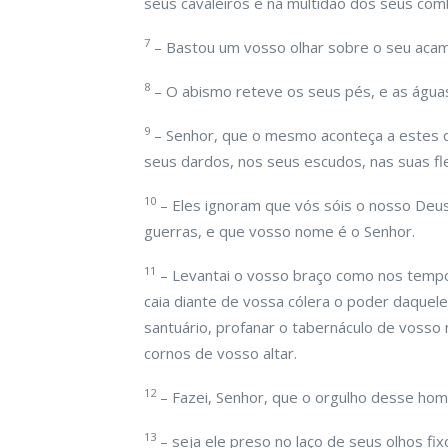
seus cavaleiros e na multidão dos seus com
7
– Bastou um vosso olhar sobre o seu acam
8
– O abismo reteve os seus pés, e as águ
9
– Senhor, que o mesmo aconteça a estes q
seus dardos, nos seus escudos, nas suas fl
10
– Eles ignoram que vós sóis o nosso Deu
guerras, e que vosso nome é o Senhor.
11
– Levantai o vosso braço como nos tempos
caia diante de vossa cólera o poder daquel
santuário, profanar o tabernáculo de voss
cornos de vosso altar.
12
– Fazei, Senhor, que o orgulho desse ho
13
– seja ele preso no laço de seus olhos f