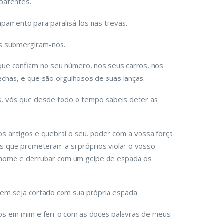
batentes.
pamento para paralisá-los nas trevas.
as submergiram-nos.
ue confiam no seu número, nos seus carros, nos
echas, e que são orgulhosos de suas lanças.
s, vós que desde todo o tempo sabeis deter as
 antigos e quebrai o seu. poder com a vossa força
es que prometeram a si próprios violar o vosso
o nome e derrubar com um golpe de espada os
mem seja cortado com sua própria espada
ixos em mim e feri-o com as doces palavras de meus