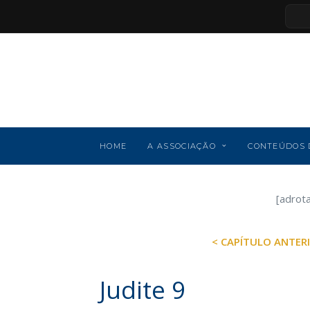
HOME
A ASSOCIAÇÃO
CONTEÚDOS 
[adrot
< CAPÍTULO ANTER
Judite 9