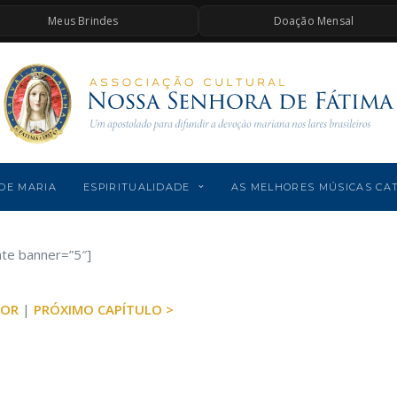
Meus Brindes
Doação Mensal
DE MARIA
ESPIRITUALIDADE
AS MELHORES MÚSICAS CA
ate banner=”5″]
IOR
|
PRÓXIMO CAPÍTULO >