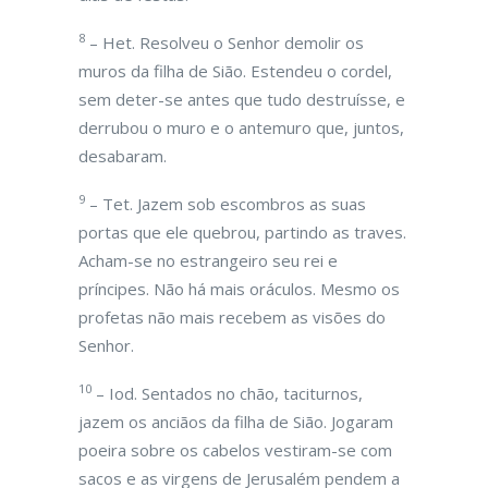
8
– Het. Resolveu o Senhor demolir os
muros da filha de Sião. Estendeu o cordel,
sem deter-se antes que tudo destruísse, e
derrubou o muro e o antemuro que, juntos,
desabaram.
9
– Tet. Jazem sob escombros as suas
portas que ele quebrou, partindo as traves.
Acham-se no estrangeiro seu rei e
príncipes. Não há mais oráculos. Mesmo os
profetas não mais recebem as visões do
Senhor.
10
– Iod. Sentados no chão, taciturnos,
jazem os anciãos da filha de Sião. Jogaram
poeira sobre os cabelos vestiram-se com
sacos e as virgens de Jerusalém pendem a