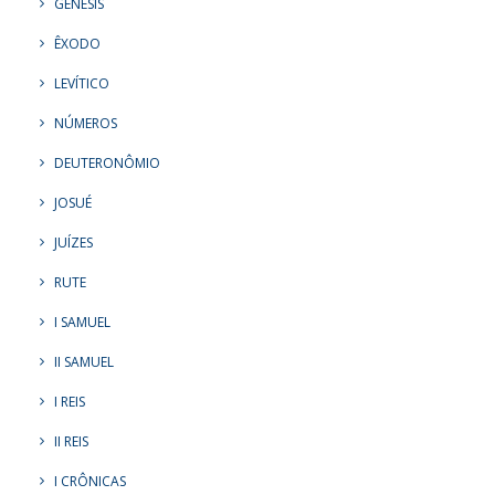
GÊNESIS
ÊXODO
LEVÍTICO
NÚMEROS
DEUTERONÔMIO
JOSUÉ
JUÍZES
RUTE
I SAMUEL
II SAMUEL
I REIS
II REIS
I CRÔNICAS