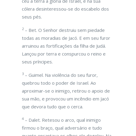
céu à terra a gloria de Israel, e na sua
cólera desinteressou-se do escabelo dos
seus pés.
2
– Bet. O Senhor destruiu sem piedade
todas as moradias de Jacó. E em seu furor
arruinou as fortificações da filha de Judá.
Lançou por terra e conspurcou o reino e
seus príncipes.
3
– Guimel. Na violência do seu furor,
quebrou todo o poder de Israel. Ao
aproximar-se o inimigo, retirou o apoio de
sua mão, e provocou um incêndio em Jacó
que devora tudo que o cerca.
4
– Dalet. Retesou o arco, qual inimigo
firmou o braço, qual adversário e tudo
quanto encantava os olhos ele degolou. Na