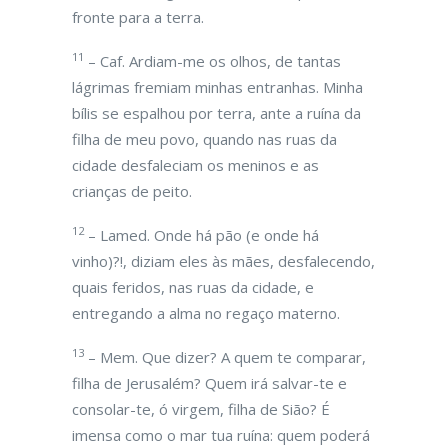
fronte para a terra.
11
– Caf. Ardiam-me os olhos, de tantas
lágrimas fremiam minhas entranhas. Minha
bílis se espalhou por terra, ante a ruína da
filha de meu povo, quando nas ruas da
cidade desfaleciam os meninos e as
crianças de peito.
12
– Lamed. Onde há pão (e onde há
vinho)?!, diziam eles às mães, desfalecendo,
quais feridos, nas ruas da cidade, e
entregando a alma no regaço materno.
13
– Mem. Que dizer? A quem te comparar,
filha de Jerusalém? Quem irá salvar-te e
consolar-te, ó virgem, filha de Sião? É
imensa como o mar tua ruína: quem poderá