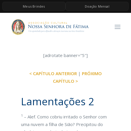
Meus Brindes
Doação Mensal
HOME
A ASSOCIAÇÃO
CONTEÚDOS DE MARIA
ESPIRITUALIDADE
[adrotate banner=”5″]
AS MELHORES MÚSICAS CATÓLICAS
< CAPÍTULO ANTERIOR
|
PRÓXIMO
BRINDES
CAPÍTULO >
QUERO DOAR
Lamentações 2
1
– Alef. Como cobriu irritado o Senhor com
uma nuvem a filha de Sião? Precipitou do