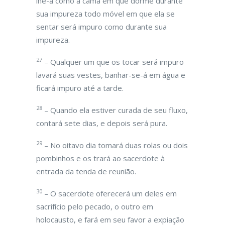
lhe-á como a cama em que dorme durante
sua impureza todo móvel em que ela se
sentar será impuro como durante sua
impureza.
27
– Qualquer um que os tocar será impuro
lavará suas vestes, banhar-se-á em água e
ficará impuro até a tarde.
28
– Quando ela estiver curada de seu fluxo,
contará sete dias, e depois será pura.
29
– No oitavo dia tomará duas rolas ou dois
pombinhos e os trará ao sacerdote à
entrada da tenda de reunião.
30
– O sacerdote oferecerá um deles em
sacrifício pelo pecado, o outro em
holocausto, e fará em seu favor a expiação