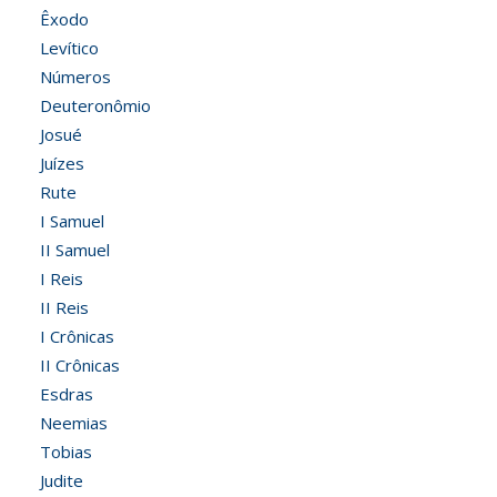
Êxodo
Levítico
Números
Deuteronômio
Josué
Juízes
Rute
I Samuel
II Samuel
I Reis
II Reis
I Crônicas
II Crônicas
Esdras
Neemias
Tobias
Judite