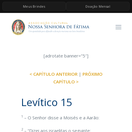
Meus Brindes
Doação Mensal
HOME
A ASSOCIAÇÃO
CONTEÚDOS DE MARIA
ESPIRITUALIDADE
[adrotate banner=”5″]
AS MELHORES MÚSICAS CATÓLICAS
< CAPÍTULO ANTERIOR
|
PRÓXIMO
BRINDES
CAPÍTULO >
QUERO DOAR
Levítico 15
1
– O Senhor disse a Moisés e a Aarão:
2
– “Dizei aos israelitas o seguinte: