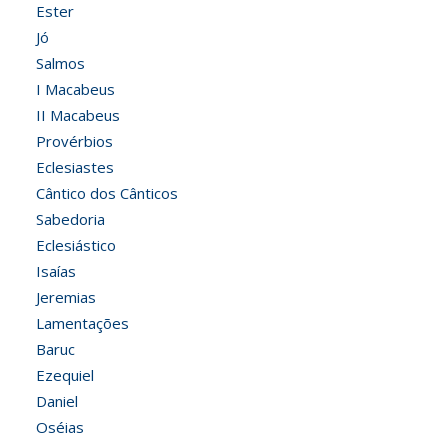
Ester
Jó
Salmos
I Macabeus
II Macabeus
Provérbios
Eclesiastes
Cântico dos Cânticos
Sabedoria
Eclesiástico
Isaías
Jeremias
Lamentações
Baruc
Ezequiel
Daniel
Oséias