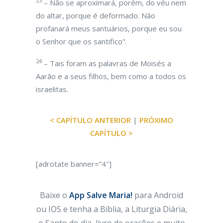
23
– Não se aproximará, porém, do véu nem
do altar, porque é deformado. Não
profanará meus santuários, porque eu sou
o Senhor que os santifico”.
24
– Tais foram as palavras de Moisés a
Aarão e a seus filhos, bem como a todos os
israelitas.
< CAPÍTULO ANTERIOR
|
PRÓXIMO
CAPÍTULO >
[adrotate banner=”4″]
Baixe o
App Salve Maria!
para Android
ou IOS e tenha a Bíblia, a Liturgia Diária,