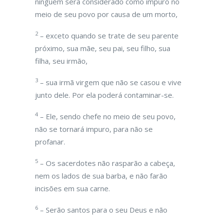
ninguém será considerado como impuro no
meio de seu povo por causa de um morto,
2
– exceto quando se trate de seu parente
próximo, sua mãe, seu pai, seu filho, sua
filha, seu irmão,
3
– sua irmã virgem que não se casou e vive
junto dele. Por ela poderá contaminar-se.
4
– Ele, sendo chefe no meio de seu povo,
não se tornará impuro, para não se
profanar.
5
– Os sacerdotes não rasparão a cabeça,
nem os lados de sua barba, e não farão
incisões em sua carne.
6
– Serão santos para o seu Deus e não