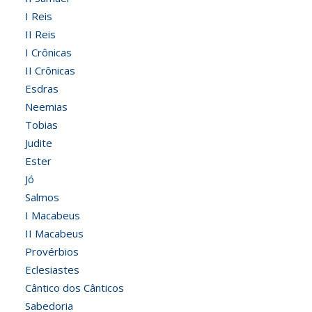
I Reis
II Reis
I Crônicas
II Crônicas
Esdras
Neemias
Tobias
Judite
Ester
Jó
Salmos
I Macabeus
II Macabeus
Provérbios
Eclesiastes
Cântico dos Cânticos
Sabedoria