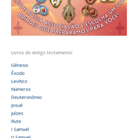
Livros do Antigo testamento:
Gênesis
Êxodo
Levítico
Números
Deuteronômio
Josué
Juízes
Rute
I Samuel
II Samuel