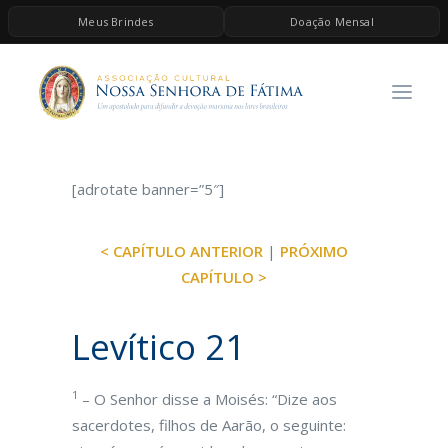
Meus Brindes
Doação Mensal
HOME
A ASSOCIAÇÃO
CONTEÚDOS DE MARIA
ESPIRITUALIDADE
[adrotate banner=”5″]
AS MELHORES MÚSICAS CATÓLICAS
< CAPÍTULO ANTERIOR
|
PRÓXIMO
BRINDES
CAPÍTULO >
QUERO DOAR
Levítico 21
1
– O Senhor disse a Moisés: “Dize aos
sacerdotes, filhos de Aarão, o seguinte: