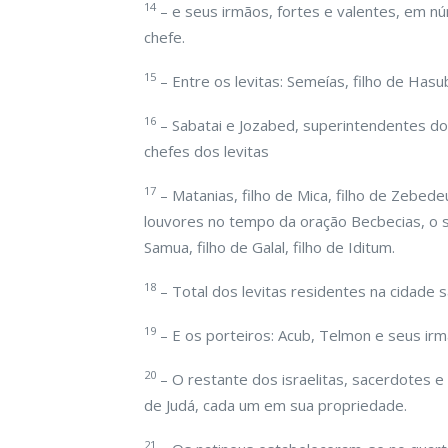
14
– e seus irmãos, fortes e valentes, em nú
chefe.
15
– Entre os levitas: Semeías, filho de Hasub,
16
– Sabatai e Jozabed, superintendentes do
chefes dos levitas
17
– Matanias, filho de Mica, filho de Zebede
louvores no tempo da oração Becbecias, o s
Samua, filho de Galal, filho de Iditum.
18
– Total dos levitas residentes na cidade s
19
– E os porteiros: Acub, Telmon e seus irm
20
– O restante dos israelitas, sacerdotes e
de Judá, cada um em sua propriedade.
21