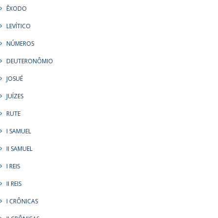
ÊXODO
LEVÍTICO
NÚMEROS
DEUTERONÔMIO
JOSUÉ
JUÍZES
RUTE
I SAMUEL
II SAMUEL
I REIS
II REIS
I CRÔNICAS