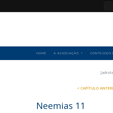
HOME
A ASSOCIAÇÃO
CONTEÚDOS 
[adrot
< CAPÍTULO ANTER
Neemias 11