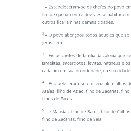
1
– Estabeleceram-se os chefes do povo em Je
fim de que um entre dez viesse habitar em 
outros ficariam nas demais cidades.
2
– O povo abençoou todos aqueles que se 
Jerusalém.
3
– Eis os chefes de família da colônia que 
israelitas, sacerdotes, levitas, natineus e
cada um em sua propriedade, na sua cidade
4
– Estabeleceram-se em Jerusalém filhos de 
Ataías, filho de Azião, filho de Zacarias, filh
filhos de Fares
5
– e Maasias, filho de Baruc, filho de Colhosa,
filho de Zacarias, filho de Sela.
6