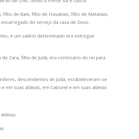
rão de Ofel, tendo à frente Sia e Gasfa.
 filho de Bani, filho de Hasabias, filho de Matanias,
f, encarregado do serviço da casa de Deus.
les, e um salário determinado era entregue
 de Zara, filho de Judá, era comissário do rei para
redores, descendentes de Judá, estabeleceram-se
 e em suas aldeias, em Cabseel e em suas aldeias
aldeias
as