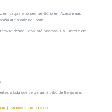
 em Laquis e no seu território em Azeca e nas
abéia até o vale de Enom.
ram-se desde Geba, até Macmas, Hai, Betel e em
s.
entes a Judá que se uniram à tribo de Benjamim.
IOR
|
PRÓXIMO CAPÍTULO >