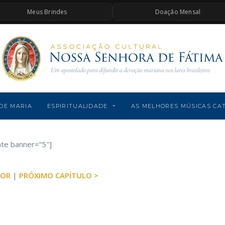
Meus Brindes
Doação Mensal
DE MARIA
ESPIRITUALIDADE
AS MELHORES MÚSICAS CA
ate banner=”5″]
IOR
|
PRÓXIMO CAPÍTULO >