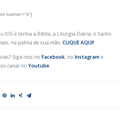
ate banner=”4″]
 IOS e tenha a Bíblia, a Liturgia Diária, o Santo
 mais, na palma de sua mão.
CLIQUE AQUI!
cias? Siga-nos no
Facebook
, no
Instagram
e
so canal no
Youtube
.