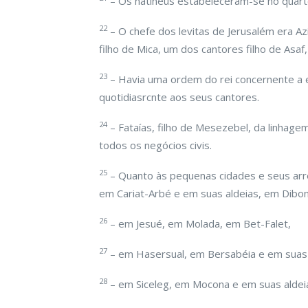
– Os natineus estabeleceram-se no quartei
22
– O chefe dos levitas de Jerusalém era Azi,
filho de Mica, um dos cantores filho de Asa
23
– Havia uma ordem do rei concernente a e
quotidiasrcnte aos seus cantores.
24
– Fataías, filho de Mesezebel, da linhagem
todos os negócios civis.
25
– Quanto às pequenas cidades e seus ar
em Cariat-Arbé e em suas aldeias, em Dibon
26
– em Jesué, em Molada, em Bet-Falet,
27
– em Hasersual, em Bersabéia e em suas 
28
– em Siceleg, em Mocona e em suas aldei