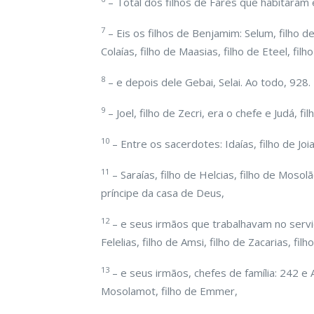
– Total dos filhos de Fares que habitaram
7
– Eis os filhos de Benjamim: Selum, filho de
Colaías, filho de Maasias, filho de Eteel, filho
8
– e depois dele Gebai, Selai. Ao todo, 928.
9
– Joel, filho de Zecri, era o chefe e Judá,
10
– Entre os sacerdotes: Idaías, filho de Joiar
11
– Saraías, filho de Helcias, filho de Mosolã
príncipe da casa de Deus,
12
– e seus irmãos que trabalhavam no serviço
Felelias, filho de Amsi, filho de Zacarias, fil
13
– e seus irmãos, chefes de família: 242 e Am
Mosolamot, filho de Emmer,