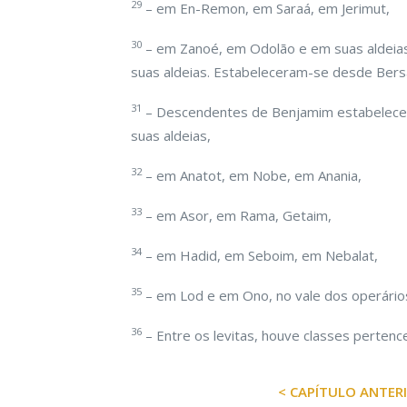
29
– em En-Remon, em Saraá, em Jerimut,
30
– em Zanoé, em Odolão e em suas aldeias,
suas aldeias. Estabeleceram-se desde Bers
31
– Descendentes de Benjamim estabelece
suas aldeias,
32
– em Anatot, em Nobe, em Anania,
33
– em Asor, em Rama, Getaim,
34
– em Hadid, em Seboim, em Nebalat,
35
– em Lod e em Ono, no vale dos operário
36
– Entre os levitas, houve classes pertenc
< CAPÍTULO ANTER