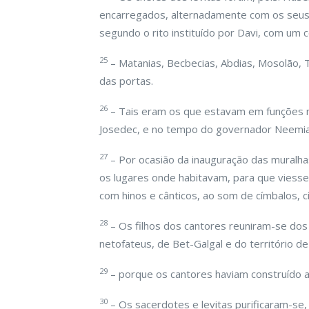
encarregados, alternadamente com os seus 
segundo o rito instituído por Davi, com um
25
– Matanias, Becbecias, Abdias, Mosolão, 
das portas.
26
– Tais eram os que estavam em funções no
Josedec, e no tempo do governador Neemias
27
– Por ocasião da inauguração das muralha
os lugares onde habitavam, para que viesse
com hinos e cânticos, ao som de címbalos, c
28
– Os filhos dos cantores reuniram-se dos
netofateus, de Bet-Galgal e do território 
29
– porque os cantores haviam construído a
30
– Os sacerdotes e levitas purificaram-se, 