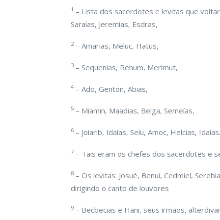
1
– Lista dos sacerdotes e levitas que voltar
Saraías, Jeremias, Esdras,
2
– Amarias, Meluc, Hatus,
3
– Sequenias, Rehum, Merimut,
4
– Ado, Genton, Abias,
5
– Miamin, Maadias, Belga, Semeías,
6
– Joiarib, Idaías, Selu, Amoc, Helcias, Idaías
7
– Tais eram os chefes dos sacerdotes e s
8
– Os levitas: Josué, Benui, Cedmiel, Sereb
dirigindo o canto de louvores
9
– Becbecias e Hani, seus irmãos, alterdiva