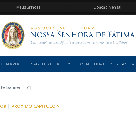
Meus Brindes
Doação Mensal
DE MARIA
ESPIRITUALIDADE
AS MELHORES MÚSICAS CA
ate banner=”5″]
IOR
|
PRÓXIMO CAPÍTULO >