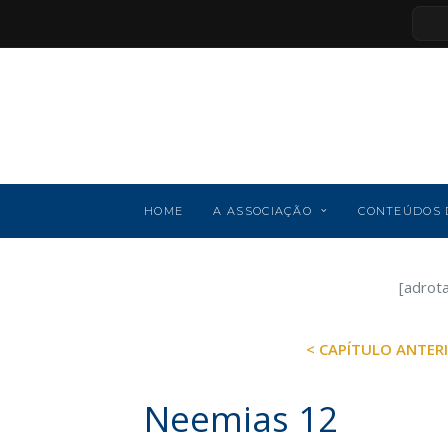
HOME
A ASSOCIAÇÃO
CONTEÚDOS 
[adrot
< CAPÍTULO ANTER
Neemias 12