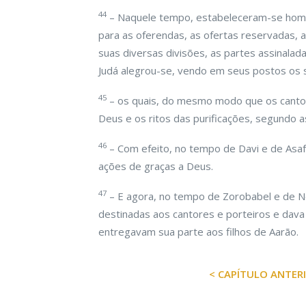
44
– Naquele tempo, estabeleceram-se home
para as oferendas, as ofertas reservadas, a
suas diversas divisões, as partes assinalada
Judá alegrou-se, vendo em seus postos os s
45
– os quais, do mesmo modo que os cantor
Deus e os ritos das purificações, segundo a
46
– Com efeito, no tempo de Davi e de Asaf
ações de graças a Deus.
47
– E agora, no tempo de Zorobabel e de Nee
destinadas aos cantores e porteiros e dava 
entregavam sua parte aos filhos de Aarão.
< CAPÍTULO ANTER