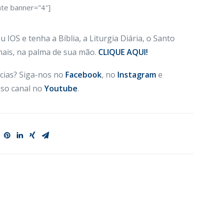
ate banner=”4″]
 IOS e tenha a Bíblia, a Liturgia Diária, o Santo
 mais, na palma de sua mão.
CLIQUE AQUI!
cias? Siga-nos no
Facebook
, no
Instagram
e
so canal no
Youtube
.