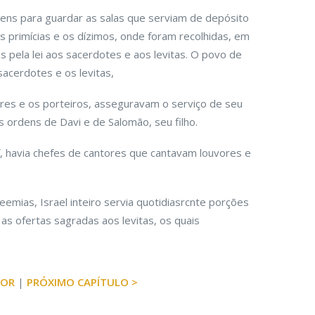
ns para guardar as salas que serviam de depósito
s primícias e os dízimos, onde foram recolhidas, em
s pela lei aos sacerdotes e aos levitas. O povo de
acerdotes e os levitas,
es e os porteiros, asseguravam o serviço de seu
s ordens de Davi e de Salomão, seu filho.
, havia chefes de cantores que cantavam louvores e
mias, Israel inteiro servia quotidiasrcnte porções
as ofertas sagradas aos levitas, os quais
IOR
|
PRÓXIMO CAPÍTULO >