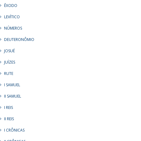
ÊXODO
LEVÍTICO
NÚMEROS
DEUTERONÔMIO
JOSUÉ
JUÍZES
RUTE
I SAMUEL
II SAMUEL
I REIS
II REIS
I CRÔNICAS