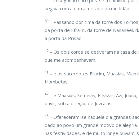
– O segundo coro pôs-se a caminho por ci
seguia com a outra metade da multidão.
39
– Passando por cima da torre dos Fornos,
da porta de Efraim, da torre de Nananeel, 
à porta da Prisão.
40
– Os dois coros se detiveram na casa d
que me acompanhavam,
41
– e os sacerdotes Eliacim, Maasias, Miamin
trombetas,
42
– e Maasias, Semeías, Eleazar, Azi, Joanã,
ouvir, sob a direção de Jezraías.
43
– Ofereceram-se naquele dia grandes sacr
dado ao povo um grande motivo de alegria.
nas festividades, e de muito longe ouviam-