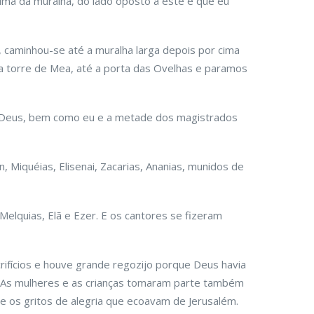
ma da muralha, do lado oposto a este é que eu
 caminhou-se até a muralha larga depois por cima
da torre de Mea, até a porta das Ovelhas e paramos
e Deus, bem como eu e a metade dos magistrados
, Miquéias, Elisenai, Zacarias, Ananias, munidos de
 Melquias, Elã e Ezer. E os cantores se fizeram
ifícios e houve grande regozijo porque Deus havia
 As mulheres e as crianças tomaram parte também
se os gritos de alegria que ecoavam de Jerusalém.