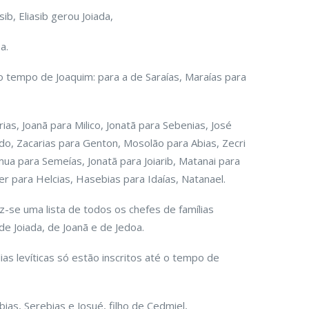
ib, Eliasib gerou Joiada,
a.
no tempo de Joaquim: para a de Saraías, Maraías para
as, Joanã para Milico, Jonatã para Sebenias, José
do, Zacarias para Genton, Mosolão para Abias, Zecri
mua para Semeías, Jonatã para Joiarib, Matanai para
ber para Helcias, Hasebias para Idaías, Natanael.
ez-se uma lista de todos os chefes de famílias
de Joiada, de Joanã e de Jedoa.
ias levíticas só estão inscritos até o tempo de
ias, Serebias e Josué, filho de Cedmiel,