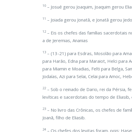
10
– Josué gerou Joaquim, Joaquim gerou Elias
11
– Joiada gerou Jonatã, e Jonatã gerou Jedo
12
– Eis os chefes das famílias sacerdotais 
a de Jeremias, Ananias
13
– (13-21) para Esdras, Mosolão para Amari
para Harão, Edna para Maraiot, Helci para A
para Miamin e Moadias, Felti para Belga, Sa
Jodaías, Azi para Selai, Celai para Amoc, He
22
– Sob o reinado de Dario, rei da Pérsia, f
levíticas e sacerdotais do tempo de Eliasib, 
23
– No livro das Crônicas, os chefes de famíl
Joanã, filho de Eliasib.
24
– Os chefes dos levitas foram, pois: Haseb