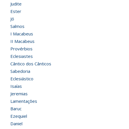
Judite
Ester
Jó
Salmos
I Macabeus
II Macabeus
Provérbios
Eclesiastes
Cântico dos Cânticos
Sabedoria
Eclesiástico
Isaías
Jeremias
Lamentações
Baruc
Ezequiel
Daniel