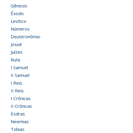
Gênesis
Êxodo
Levítico
Números
Deuteronômio
Josué
Juízes
Rute
I Samuel
II Samuel
I Reis
II Reis
I Crônicas
II Crônicas
Esdras
Neemias
Tobias