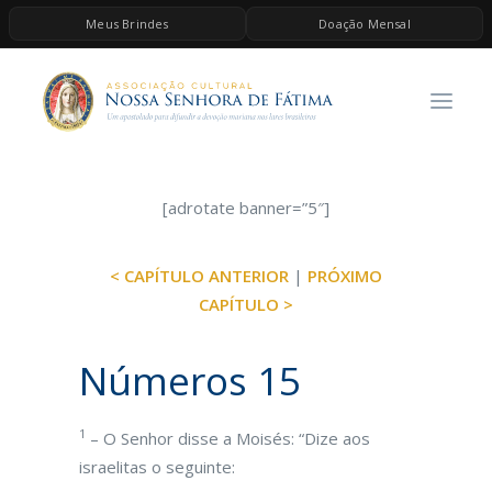
Meus Brindes
Doação Mensal
HOME
A ASSOCIAÇÃO
CONTEÚDOS DE MARIA
ESPIRITUALIDADE
[adrotate banner=”5″]
AS MELHORES MÚSICAS CATÓLICAS
< CAPÍTULO ANTERIOR
|
PRÓXIMO
BRINDES
CAPÍTULO >
QUERO DOAR
Números 15
1
– O Senhor disse a Moisés: “Dize aos
israelitas o seguinte: