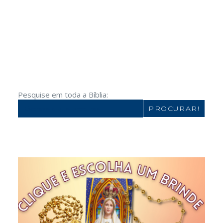
Pesquise em toda a Bíblia:
Search
for: