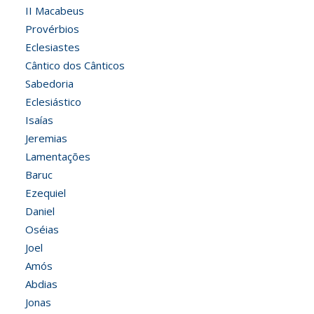
II Macabeus
Provérbios
Eclesiastes
Cântico dos Cânticos
Sabedoria
Eclesiástico
Isaías
Jeremias
Lamentações
Baruc
Ezequiel
Daniel
Oséias
Joel
Amós
Abdias
Jonas