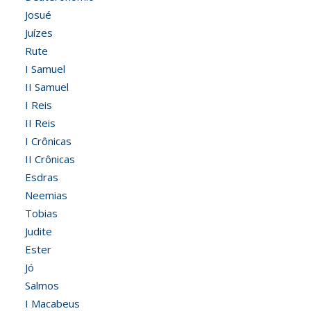
Josué
Juízes
Rute
I Samuel
II Samuel
I Reis
II Reis
I Crônicas
II Crônicas
Esdras
Neemias
Tobias
Judite
Ester
Jó
Salmos
I Macabeus