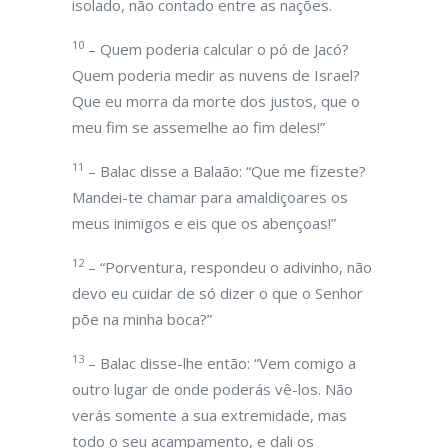
isolado, não contado entre as nações.
10
– Quem poderia calcular o pó de Jacó?
Quem poderia medir as nuvens de Israel?
Que eu morra da morte dos justos, que o
meu fim se assemelhe ao fim deles!”
11
– Balac disse a Balaão: “Que me fizeste?
Mandei-te chamar para amaldiçoares os
meus inimigos e eis que os abençoas!”
12
– “Porventura, respondeu o adivinho, não
devo eu cuidar de só dizer o que o Senhor
põe na minha boca?”
13
– Balac disse-lhe então: “Vem comigo a
outro lugar de onde poderás vê-los. Não
verás somente a sua extremidade, mas
todo o seu acampamento, e dali os