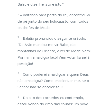
Balac e dize-lhe isto e isto.”
6
– Voltando para perto do rei, encontrou-o
de pé junto do seu holocausto, com todos
os chefes de Moab.
7
– Balaão pronunciou o seguinte oráculo:
“De Arão mandou-me vir Balac, das
montanhas do Oriente, o rei de Moab: Vem!
Por mim amaldiçoa Jacó! Vem votar Israel à
perdição!
8
– Como poderei amaldiçoar a quem Deus
não amaldiçoa? Como encolerizar-me, se o
Senhor não se encolerizou?
9
– Do alto dos rochedos eu contemplo,
estou vendo do cimo das colinas: um povo