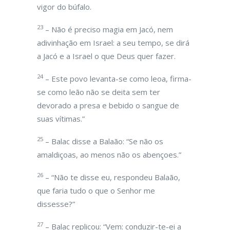
vigor do búfalo.
23
– Não é preciso magia em Jacó, nem
adivinhação em Israel: a seu tempo, se dirá
a Jacó e a Israel o que Deus quer fazer.
24
– Este povo levanta-se como leoa, firma-
se como leão não se deita sem ter
devorado a presa e bebido o sangue de
suas vítimas.”
25
– Balac disse a Balaão: “Se não os
amaldiçoas, ao menos não os abençoes.”
26
– “Não te disse eu, respondeu Balaão,
que faria tudo o que o Senhor me
dissesse?”
27
– Balac replicou: “Vem: conduzir-te-ei a