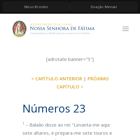
Meus Brindes
Doação Mensal
HOME
A ASSOCIAÇÃO
CONTEÚDOS DE MARIA
ESPIRITUALIDADE
[adrotate banner=”5″]
AS MELHORES MÚSICAS CATÓLICAS
< CAPÍTULO ANTERIOR
|
PRÓXIMO
BRINDES
CAPÍTULO >
QUERO DOAR
Números 23
1
– Balaão disse ao rei: “Levanta-me aqui
sete altares, e prepara-me sete touros e