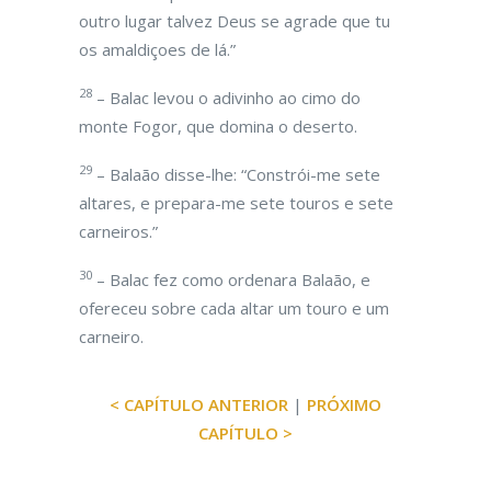
outro lugar talvez Deus se agrade que tu
os amaldiçoes de lá.”
28
– Balac levou o adivinho ao cimo do
monte Fogor, que domina o deserto.
29
– Balaão disse-lhe: “Constrói-me sete
altares, e prepara-me sete touros e sete
carneiros.”
30
– Balac fez como ordenara Balaão, e
ofereceu sobre cada altar um touro e um
carneiro.
< CAPÍTULO ANTERIOR
|
PRÓXIMO
CAPÍTULO >