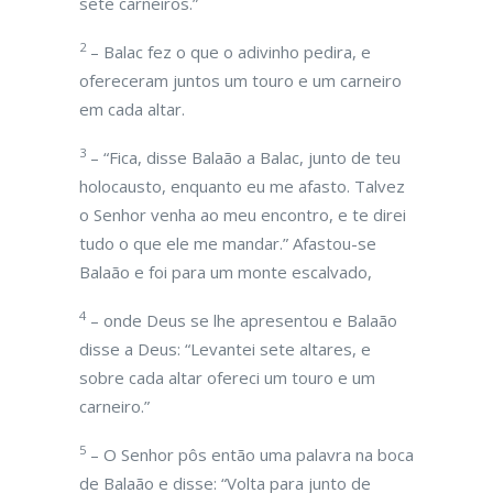
sete carneiros.”
2
– Balac fez o que o adivinho pedira, e
ofereceram juntos um touro e um carneiro
em cada altar.
3
– “Fica, disse Balaão a Balac, junto de teu
holocausto, enquanto eu me afasto. Talvez
o Senhor venha ao meu encontro, e te direi
tudo o que ele me mandar.” Afastou-se
Balaão e foi para um monte escalvado,
4
– onde Deus se lhe apresentou e Balaão
disse a Deus: “Levantei sete altares, e
sobre cada altar ofereci um touro e um
carneiro.”
5
– O Senhor pôs então uma palavra na boca
de Balaão e disse: “Volta para junto de