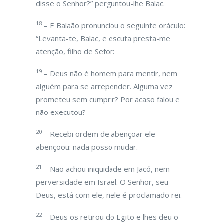
disse o Senhor?” perguntou-lhe Balac.
18
– E Balaão pronunciou o seguinte oráculo:
“Levanta-te, Balac, e escuta presta-me
atenção, filho de Sefor:
19
– Deus não é homem para mentir, nem
alguém para se arrepender. Alguma vez
prometeu sem cumprir? Por acaso falou e
não executou?
20
– Recebi ordem de abençoar ele
abençoou: nada posso mudar.
21
– Não achou iniqüidade em Jacó, nem
perversidade em Israel. O Senhor, seu
Deus, está com ele, nele é proclamado rei.
22
– Deus os retirou do Egito e lhes deu o