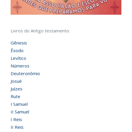
Livros do Antigo testamento:
Gênesis
Êxodo
Levítico
Números
Deuteronômio
Josué
Juízes
Rute
I Samuel
II Samuel
I Reis
II Reis