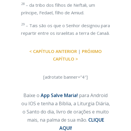
28
– da tribo dos filhos de Neftali, um
príncipe, Fedael, filho de Amiud.
29
– Tais são os que o Senhor designou para
repartir entre os israelitas a terra de Canaã.
< CAPÍTULO ANTERIOR
|
PRÓXIMO
CAPÍTULO >
[adrotate banner=”4″]
Baixe o
App Salve Maria!
para Android
ou IOS e tenha a Bíblia, a Liturgia Diária,
o Santo do dia, livro de orações e muito
mais, na palma de sua mão.
CLIQUE
AQUI!