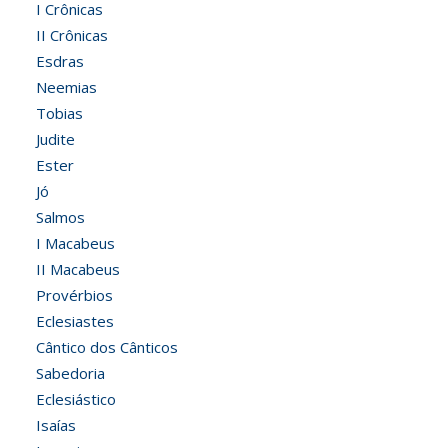
I Crônicas
II Crônicas
Esdras
Neemias
Tobias
Judite
Ester
Jó
Salmos
I Macabeus
II Macabeus
Provérbios
Eclesiastes
Cântico dos Cânticos
Sabedoria
Eclesiástico
Isaías