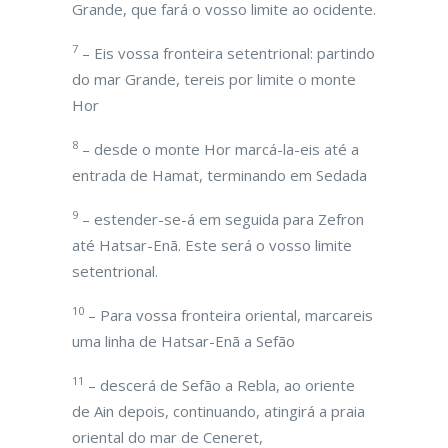
Grande, que fará o vosso limite ao ocidente.
7
– Eis vossa fronteira setentrional: partindo
do mar Grande, tereis por limite o monte
Hor
8
– desde o monte Hor marcá-la-eis até a
entrada de Hamat, terminando em Sedada
9
– estender-se-á em seguida para Zefron
até Hatsar-Enã. Este será o vosso limite
setentrional.
10
– Para vossa fronteira oriental, marcareis
uma linha de Hatsar-Enã a Sefão
11
– descerá de Sefão a Rebla, ao oriente
de Ain depois, continuando, atingirá a praia
oriental do mar de Ceneret,