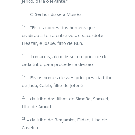
Jericó, para o levante.”
16
– O Senhor disse a Moisés:
17
– “Eis os nomes dos homens que
dividirão a terra entre vós: o sacerdote
Eleazar, e Josué, filho de Nun.
18
– Tomareis, além disso, um príncipe de
cada tribo para proceder à divisão.”
19
– Eis os nomes desses príncipes: da tribo
de Judá, Caleb, filho de Jefoné
20
– da tribo dos filhos de Simeão, Samuel,
filho de Amiud
21
– da tribo de Benjamim, Elidad, filho de
Caselon