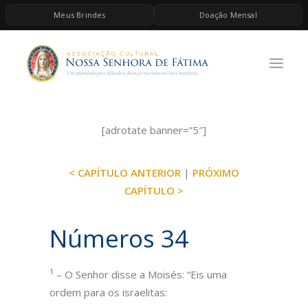
Meus Brindes
Doação Mensal
HOME
A ASSOCIAÇÃO
CONTEÚDOS DE MARIA
ESPIRITUALIDADE
[adrotate banner=”5″]
AS MELHORES MÚSICAS CATÓLICAS
< CAPÍTULO ANTERIOR
|
PRÓXIMO
BRINDES
CAPÍTULO >
QUERO DOAR
Números 34
1
– O Senhor disse a Moisés: “Eis uma
ordem para os israelitas: