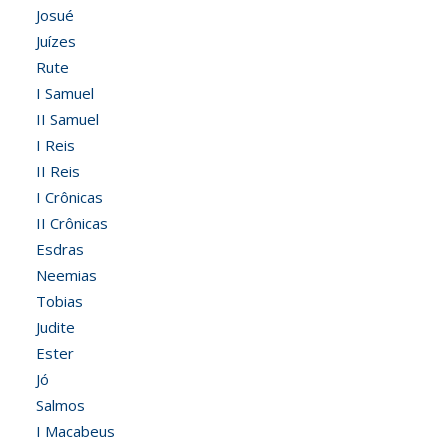
Josué
Juízes
Rute
I Samuel
II Samuel
I Reis
II Reis
I Crônicas
II Crônicas
Esdras
Neemias
Tobias
Judite
Ester
Jó
Salmos
I Macabeus