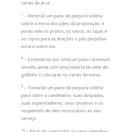
varais da arca.
7
– Meterão um pano de púrpura violeta
sobre a mesa dos pães da proposição, e
porão nela os pratos, os vasos, as taças e
os copos para as libações o pão perpétuo
estará sobre ela.
8
– Estenderão por cima um pano carmesim,
envolto ainda com uma coberta de pele de
golfinho e colocarão os varais da mesa.
9
– Tomarão um pano de púrpura violeta
para cobrir o candelabro, suas lâmpadas,
suas espevitadeiras, seus cinzeiros e os
recipientes de óleo necessários ao seu
serviço.
10
– Pô-lo-ão com todos os seus utensílios