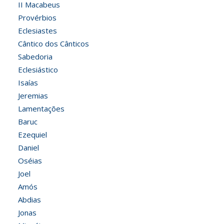
II Macabeus
Provérbios
Eclesiastes
Cântico dos Cânticos
Sabedoria
Eclesiástico
Isaías
Jeremias
Lamentações
Baruc
Ezequiel
Daniel
Oséias
Joel
Amós
Abdias
Jonas