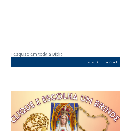
Pesquise em toda a Bíblia:
Search
for: