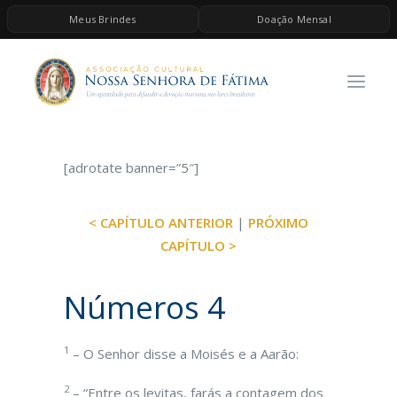
Meus Brindes
Doação Mensal
HOME
A ASSOCIAÇÃO
CONTEÚDOS DE MARIA
ESPIRITUALIDADE
[adrotate banner=”5″]
AS MELHORES MÚSICAS CATÓLICAS
< CAPÍTULO ANTERIOR
|
PRÓXIMO
BRINDES
CAPÍTULO >
QUERO DOAR
Números 4
1
– O Senhor disse a Moisés e a Aarão:
2
– “Entre os levitas, farás a contagem dos