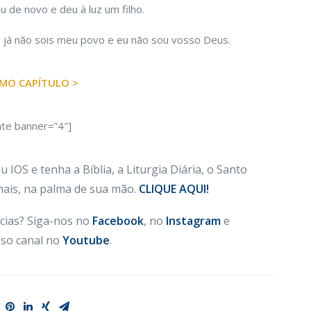
e novo e deu à luz um filho.
 já não sois meu povo e eu não sou vosso Deus.
MO CAPÍTULO >
ate banner=”4″]
 IOS e tenha a Bíblia, a Liturgia Diária, o Santo
 mais, na palma de sua mão.
CLIQUE AQUI!
cias? Siga-nos no
Facebook
, no
Instagram
e
so canal no
Youtube
.