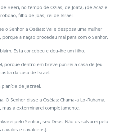
o de Beeri, no tempo de Ozias, de Joatã, (de Acaz e
oboão, filho de Joás, rei de Israel.
sse o Senhor a Oséias: Vai e desposa uma mulher
nos, porque a nação procedeu mal para com o Senhor.
blaim. Esta concebeu e deu-lhe um filho.
l, porque dentro em breve punirei a casa de Jeú
astia da casa de Israel.
planície de Jezrael.
lha. O Senhor disse a Oséias: Chama-a Lo-Ruhama,
l, mas a exterminarei completamente.
alvarei pelo Senhor, seu Deus. Não os salvarei pelo
cavalos e cavaleiros).