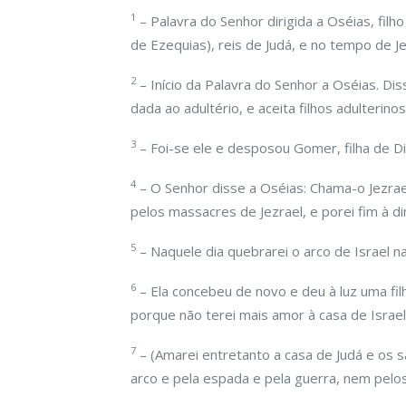
1
– Palavra do Senhor dirigida a Oséias, filh
de Ezequias), reis de Judá, e no tempo de Jer
2
– Início da Palavra do Senhor a Oséias. Di
dada ao adultério, e aceita filhos adulteri
3
– Foi-se ele e desposou Gomer, filha de Di
4
– O Senhor disse a Oséias: Chama-o Jezrae
pelos massacres de Jezrael, e porei fim à din
5
– Naquele dia quebrarei o arco de Israel na 
6
– Ela concebeu de novo e deu à luz uma fi
porque não terei mais amor à casa de Israe
7
– (Amarei entretanto a casa de Judá e os s
arco e pela espada e pela guerra, nem pelos 