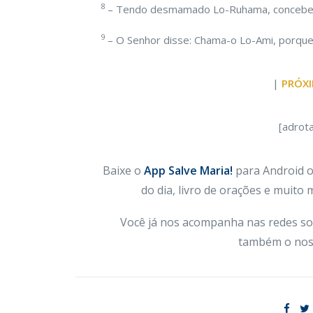
8
– Tendo desmamado Lo-Ruhama, concebeu d
9
– O Senhor disse: Chama-o Lo-Ami, porque
|
PRÓXI
[adrot
Baixe o
App Salve Maria!
para Android ou
do dia, livro de orações e muito
Você já nos acompanha nas redes so
também o nos