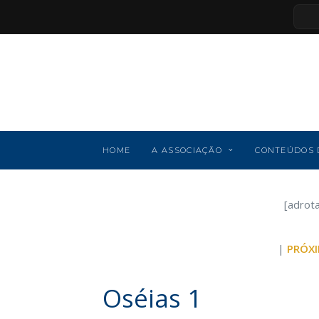
HOME
A ASSOCIAÇÃO
CONTEÚDOS 
[adrot
|
PRÓXI
Oséias 1