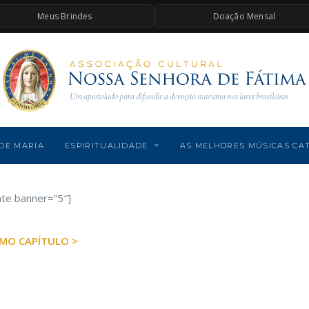
Meus Brindes
Doação Mensal
DE MARIA
ESPIRITUALIDADE
AS MELHORES MÚSICAS CA
ate banner=”5″]
MO CAPÍTULO >