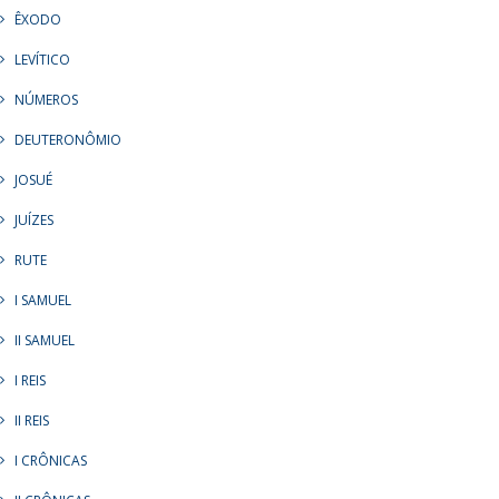
ÊXODO
LEVÍTICO
NÚMEROS
DEUTERONÔMIO
JOSUÉ
JUÍZES
RUTE
I SAMUEL
II SAMUEL
I REIS
II REIS
I CRÔNICAS