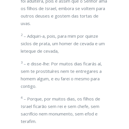
foi adúltera, pois é assim que o Senhor ama
os filhos de Israel, embora se voltem para
outros deuses e gostem das tortas de
uvas.
2
– Adquiri-a, pois, para mim por quinze
siclos de prata, um homer de cevada e um
leteque de cevada,
3
– e disse-lhe: Por muitos dias ficarás aí,
sem te prostituíres nem te entregares a
homem algum, e eu farei o mesmo para
contigo.
4
– Porque, por muitos dias, os filhos de
Israel ficarão sem rei e sem chefe, sem
sacrifício nem monumento, sem efod e
terafim.