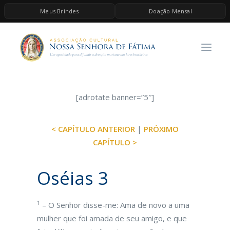
Meus Brindes
Doação Mensal
HOME
A ASSOCIAÇÃO
CONTEÚDOS DE MARIA
ESPIRITUALIDADE
[adrotate banner=”5″]
AS MELHORES MÚSICAS CATÓLICAS
< CAPÍTULO ANTERIOR
|
PRÓXIMO
BRINDES
CAPÍTULO >
QUERO DOAR
Oséias 3
1
– O Senhor disse-me: Ama de novo a uma
mulher que foi amada de seu amigo, e que