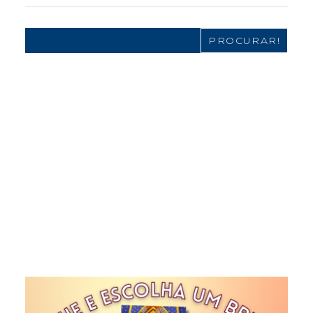
Search
for: