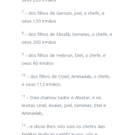
7
– dos filhos de Gerson, Joel, o chefe, e
seus 130 irmãos
8
– dos filhos de Elisafã, Semeías, o chefe, e
seus 200 irmãos
9
– dos filhos de Hebron, Eliel, o chefe, e
seus 80 irmãos
10
– dos filhos de Oziel, Aminadab, o chefe,
e seus 112 irmãos.
11
– Davi chamou Sadoc e Abiatar, e os
levitas Uriel, Asaías, Joel, Semeías, Eliel e
Aminadab,
12
– e disse-lhes: Vós sois os chefes das
famílias levíticas santificai-vos, vós e