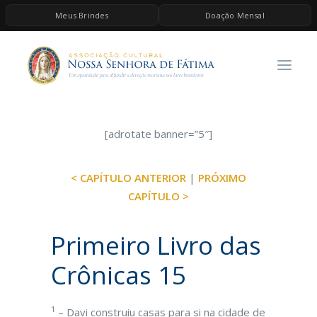
Meus Brindes
Doação Mensal
HOME
A ASSOCIAÇÃO
CONTEÚDOS DE MARIA
ESPIRITUALIDADE
[adrotate banner=”5″]
AS MELHORES MÚSICAS CATÓLICAS
< CAPÍTULO ANTERIOR
|
PRÓXIMO
BRINDES
CAPÍTULO >
QUERO DOAR
Primeiro Livro das
Crônicas 15
1
– Davi construiu casas para si na cidade de