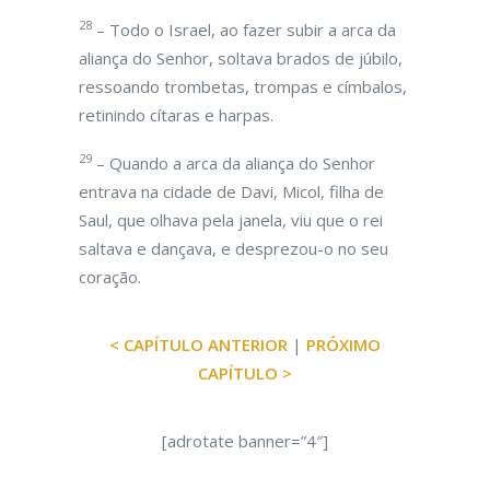
28
– Todo o Israel, ao fazer subir a arca da
aliança do Senhor, soltava brados de júbilo,
ressoando trombetas, trompas e címbalos,
retinindo cítaras e harpas.
29
– Quando a arca da aliança do Senhor
entrava na cidade de Davi, Micol, filha de
Saul, que olhava pela janela, viu que o rei
saltava e dançava, e desprezou-o no seu
coração.
< CAPÍTULO ANTERIOR
|
PRÓXIMO
CAPÍTULO >
[adrotate banner=”4″]