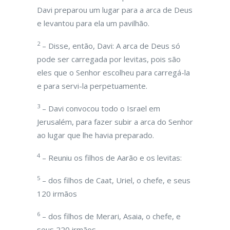
Davi preparou um lugar para a arca de Deus
e levantou para ela um pavilhão.
2
– Disse, então, Davi: A arca de Deus só
pode ser carregada por levitas, pois são
eles que o Senhor escolheu para carregá-la
e para servi-la perpetuamente.
3
– Davi convocou todo o Israel em
Jerusalém, para fazer subir a arca do Senhor
ao lugar que lhe havia preparado.
4
– Reuniu os filhos de Aarão e os levitas:
5
– dos filhos de Caat, Uriel, o chefe, e seus
120 irmãos
6
– dos filhos de Merari, Asaia, o chefe, e
seus 220 irmãos