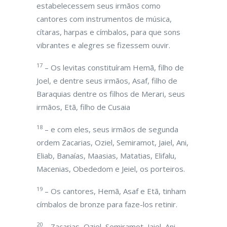
estabelecessem seus irmãos como
cantores com instrumentos de música,
cítaras, harpas e címbalos, para que sons
vibrantes e alegres se fizessem ouvir.
17
– Os levitas constituíram Hemã, filho de
Joel, e dentre seus irmãos, Asaf, filho de
Baraquias dentre os filhos de Merari, seus
irmãos, Etã, filho de Cusaia
18
– e com eles, seus irmãos de segunda
ordem Zacarias, Oziel, Semiramot, Jaiel, Ani,
Eliab, Banaías, Maasias, Matatias, Elifalu,
Macenias, Obededom e Jeiel, os porteiros.
19
– Os cantores, Hemã, Asaf e Etã, tinham
címbalos de bronze para faze-los retinir.
20
– Zacarias, Oziel, Semiramot, Jaiel, Ani,