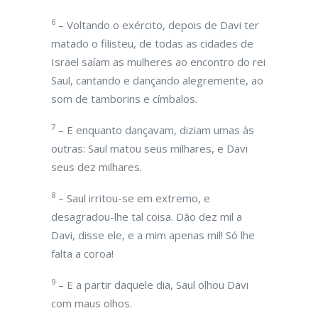
6
– Voltando o exército, depois de Davi ter
matado o filisteu, de todas as cidades de
Israel saíam as mulheres ao encontro do rei
Saul, cantando e dançando alegremente, ao
som de tamborins e címbalos.
7
– E enquanto dançavam, diziam umas às
outras: Saul matou seus milhares, e Davi
seus dez milhares.
8
– Saul irritou-se em extremo, e
desagradou-lhe tal coisa. Dão dez mil a
Davi, disse ele, e a mim apenas mil! Só lhe
falta a coroa!
9
– E a partir daquele dia, Saul olhou Davi
com maus olhos.