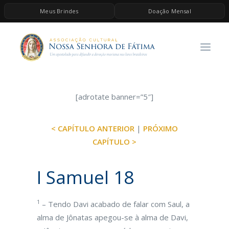
Meus Brindes
Doação Mensal
HOME
A ASSOCIAÇÃO
CONTEÚDOS DE MARIA
ESPIRITUALIDADE
[adrotate banner=”5″]
AS MELHORES MÚSICAS CATÓLICAS
< CAPÍTULO ANTERIOR
|
PRÓXIMO
BRINDES
CAPÍTULO >
QUERO DOAR
I Samuel 18
1
– Tendo Davi acabado de falar com Saul, a
alma de Jônatas apegou-se à alma de Davi,