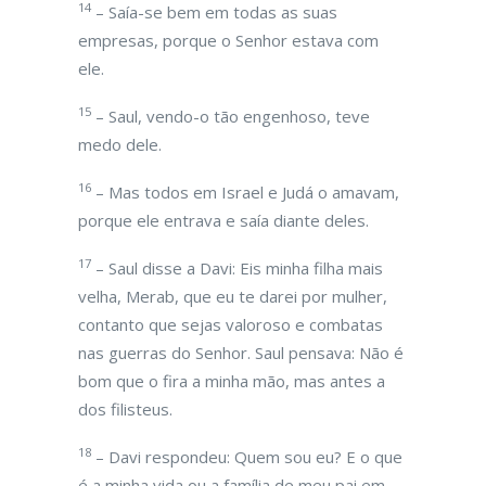
14
– Saía-se bem em todas as suas
empresas, porque o Senhor estava com
ele.
15
– Saul, vendo-o tão engenhoso, teve
medo dele.
16
– Mas todos em Israel e Judá o amavam,
porque ele entrava e saía diante deles.
17
– Saul disse a Davi: Eis minha filha mais
velha, Merab, que eu te darei por mulher,
contanto que sejas valoroso e combatas
nas guerras do Senhor. Saul pensava: Não é
bom que o fira a minha mão, mas antes a
dos filisteus.
18
– Davi respondeu: Quem sou eu? E o que
é a minha vida ou a família de meu pai em