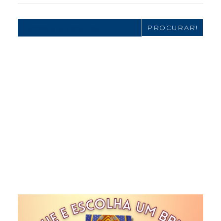
Search
for: