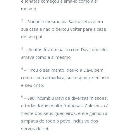
e Jônatas começou a amá-lo como a si
mesmo.
2
– Naquele mesmo dia Saul o reteve em
sua casa e não o deixou voltar para a casa
de seu pai.
3
– Jônatas fez um pacto com Davi, que ele
amava como a si mesmo.
4
– Tirou o seu manto, deu-o a Davi, bem
como a sua armadura, sua espada, seu arco
e seu cinto.
5
– Saul incumbiu Davi de diversas missões,
e todas foram muito frutuosas. Colocou-o à
frente dos seus guerreiros, e ele ganhou a
simpatia de todo o povo, inclusive dos
servos do rei.