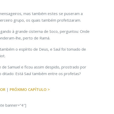
s mensageiros, mas também estes se puseram a
erceiro grupo, os quais também profetizaram.
egando à grande cisterna de Soco, perguntou: Onde
onderam-lhe, perto de Ramá.
 também o espírito de Deus, e Saul foi tomado de
ot.
e de Samuel e ficou assim despido, prostrado por
í o ditado: Está Saul também entre os profetas?
IOR
|
PRÓXIMO CAPÍTULO >
ate banner=”4″]