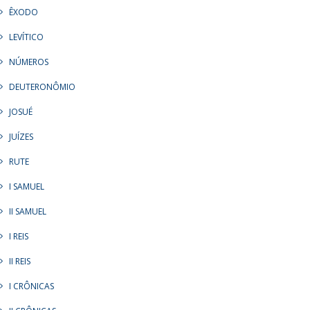
ÊXODO
LEVÍTICO
NÚMEROS
DEUTERONÔMIO
JOSUÉ
JUÍZES
RUTE
I SAMUEL
II SAMUEL
I REIS
II REIS
I CRÔNICAS