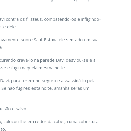
 contra os filisteus, combatendo-os e infligindo-
nte dele.
novamente sobre Saul. Estava ele sentado em sua
a.
ocurando cravá-lo na parede Davi desviou-se e a
u-se e fugiu naquela mesma noite.
Davi, para terem-no seguro e assassiná-lo pela
: Se não fugires esta noite, amanhã serás um
iu são e salvo.
a, colocou-lhe em redor da cabeça uma cobertura
to.