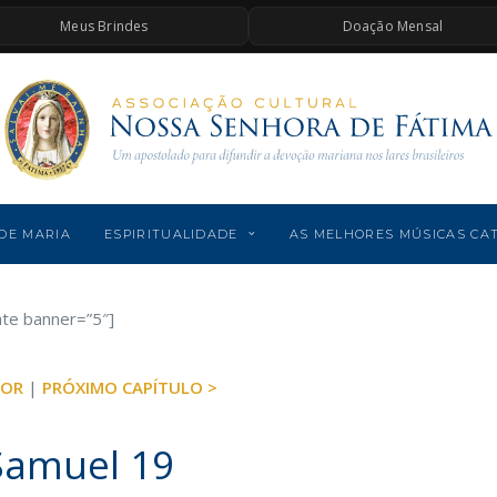
Meus Brindes
Doação Mensal
DE MARIA
ESPIRITUALIDADE
AS MELHORES MÚSICAS CA
ate banner=”5″]
IOR
|
PRÓXIMO CAPÍTULO >
 Samuel 19