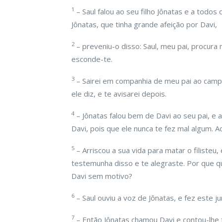
1
– Saul falou ao seu filho Jônatas e a tod
Jônatas, que tinha grande afeição por Davi,
2
– preveniu-o disso: Saul, meu pai, procur
esconde-te.
3
– Sairei em companhia de meu pai ao campo 
ele diz, e te avisarei depois.
4
– Jônatas falou bem de Davi ao seu pai, e 
Davi, pois que ele nunca te fez mal algum. A
5
– Arriscou a sua vida para matar o filisteu,
testemunha disso e te alegraste. Por que 
Davi sem motivo?
6
– Saul ouviu a voz de Jônatas, e fez este j
7
– Então Jônatas chamou Davi e contou-lhe t