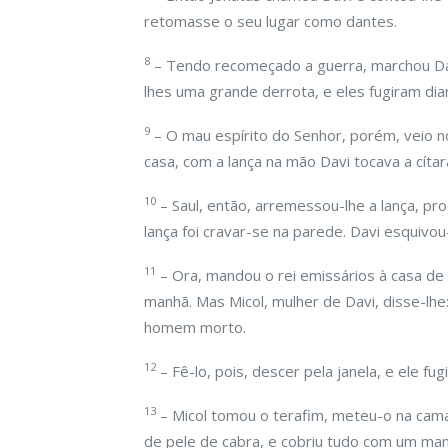
retomasse o seu lugar como dantes.
8
– Tendo recomeçado a guerra, marchou Davi
lhes uma grande derrota, e eles fugiram dia
9
– O mau espírito do Senhor, porém, veio 
casa, com a lança na mão Davi tocava a cítar
10
– Saul, então, arremessou-lhe a lança, pr
lança foi cravar-se na parede. Davi esquivo
11
– Ora, mandou o rei emissários à casa de 
manhã. Mas Micol, mulher de Davi, disse-lhe
homem morto.
12
– Fê-lo, pois, descer pela janela, e ele fug
13
– Micol tomou o terafim, meteu-o na cam
de pele de cabra, e cobriu tudo com um man