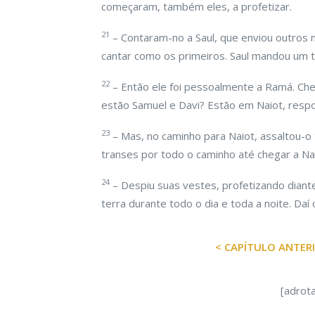
começaram, também eles, a profetizar.
21
– Contaram-no a Saul, que enviou outro
cantar como os primeiros. Saul mandou um t
22
– Então ele foi pessoalmente a Ramá. Ch
estão Samuel e Davi? Estão em Naiot, resp
23
– Mas, no caminho para Naiot, assaltou-o
transes por todo o caminho até chegar a Nai
24
– Despiu suas vestes, profetizando diant
terra durante todo o dia e toda a noite. Da
< CAPÍTULO ANTER
[adrot