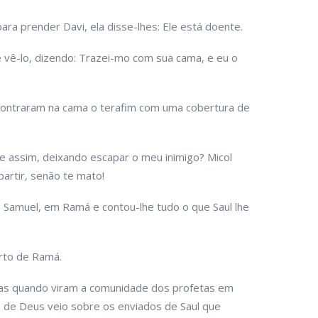
ra prender Davi, ela disse-lhes: Ele está doente.
vê-lo, dizendo: Trazei-mo com sua cama, e eu o
ontraram na cama o terafim com uma cobertura de
e assim, deixando escapar o meu inimigo? Micol
artir, senão te mato!
 de Samuel, em Ramá e contou-lhe tudo o que Saul lhe
erto de Ramá.
as quando viram a comunidade dos profetas em
ito de Deus veio sobre os enviados de Saul que