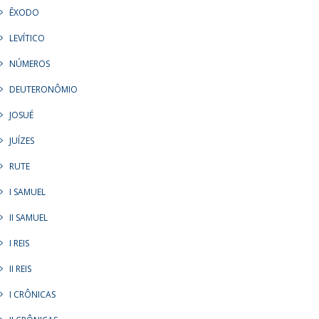
ÊXODO
LEVÍTICO
NÚMEROS
DEUTERONÔMIO
JOSUÉ
JUÍZES
RUTE
I SAMUEL
II SAMUEL
I REIS
II REIS
I CRÔNICAS