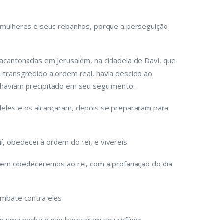
as mulheres e seus rebanhos, porque a perseguição
s acantonadas em Jerusalém, na cidadela de Davi, que
 transgredido a ordem real, havia descido ao
e haviam precipitado em seu seguimento.
eles e os alcançaram, depois se prepararam para
í, obedecei à ordem do rei, e vivereis.
 nem obedeceremos ao rei, com a profanação do dia
ombate contra eles
 uma pedra e não barricaram seu refúgio.