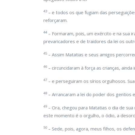
43
– e todos os que fugiam das perseguiçõ
reforçaram.
44
– Formaram, pois, um exército e na sua i
prevaricadores e de traidores da lei os out
45
– Assim Matatias e seus amigos percorrer
46
– circuncidaram à força as crianças, ainda i
47
– e perseguiram os sírios orgulhosos. Su
48
– Arrancaram a lei do poder dos gentios e
49
– Ora, chegou para Matatias o dia de sua 
este momento é o orgulho, o ódio, a desord
50
– Sede, pois, agora, meus filhos, os defen