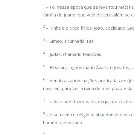
1
– Foi nessa época que se levantou Matatias
família de Joarib, que veio de Jerusalém se
2
– Tinha ele cinco filhos: João, apelidado Gad
3
– Simão, alcunhado Tasi,
4
– Judas, chamado Macabeu,
5
– Eleazar, cognominado Avarã, e Jônatas, 
6
– Vendo as abominações praticadas em Jud
nasci eu, para ver a ruína de meu povo e da
7
– e ficar sem fazer nada, enquanto ela é 
8
– e seu centro religioso abandonado aos 
homem desonrado