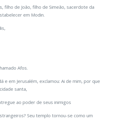
, filho de João, filho de Simeão, sacerdote da
 estabelecer em Modin.
is,
chamado Afos.
á e em Jerusalém, exclamou: Ai de mim, por que
 cidade santa,
entregue ao poder de seus inimigos
estrangeiros? Seu templo tornou-se como um