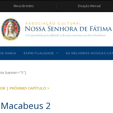
Meus Brindes
Doação Mensal
DE MARIA
ESPIRITUALIDADE
AS MELHORES MÚSICAS CA
ate banner=”5″]
IOR
|
PRÓXIMO CAPÍTULO >
s Macabeus 2