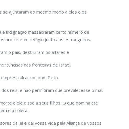
es se ajuntaram do mesmo modo a eles e os
ra e indignação massacraram certo número de
ros procuraram refúgio junto aos estrangeiros.
am o país, destruíram os altares e
ncircuncisas nas fronteiras de Israel,
a empresa alcançou bom êxito.
 dos reis, e não permitiram que prevalecesse o mal.
morte e ele disse a seus filhos: O que domina até
em e a cólera.
sores da lei e dai vossa vida pela Aliança de vossos