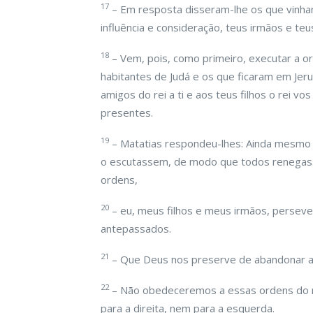
17
– Em resposta disseram-lhe os que vinham
influência e consideração, teus irmãos e teu
18
– Vem, pois, como primeiro, executar a o
habitantes de Judá e os que ficaram em Jeru
amigos do rei a ti e aos teus filhos o rei v
presentes.
19
– Matatias respondeu-lhes: Ainda mesmo 
o escutassem, de modo que todos renegass
ordens,
20
– eu, meus filhos e meus irmãos, perseve
antepassados.
21
– Que Deus nos preserve de abandonar a
22
– Não obedeceremos a essas ordens do re
para a direita, nem para a esquerda.