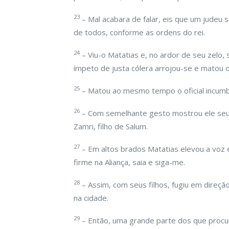
23
– Mal acabara de falar, eis que um judeu se
de todos, conforme as ordens do rei.
24
– Viu-o Matatias e, no ardor de seu zelo
ímpeto de justa cólera arrojou-se e matou 
25
– Matou ao mesmo tempo o oficial incumbid
26
– Com semelhante gesto mostrou ele seu a
Zamri, filho de Salum.
27
– Em altos brados Matatias elevou a voz e
firme na Aliança, saia e siga-me.
28
– Assim, com seus filhos, fugiu em dire
na cidade.
29
– Então, uma grande parte dos que procura