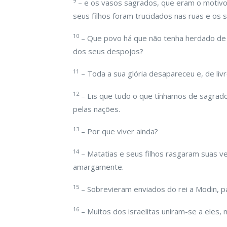
9
– e os vasos sagrados, que eram o motivo
seus filhos foram trucidados nas ruas e os 
10
– Que povo há que não tenha herdado de 
dos seus despojos?
11
– Toda a sua glória desapareceu e, de liv
12
– Eis que tudo o que tínhamos de sagrado,
pelas nações.
13
– Por que viver ainda?
14
– Matatias e seus filhos rasgaram suas v
amargamente.
15
– Sobrevieram enviados do rei a Modin, par
16
– Muitos dos israelitas uniram-se a eles,