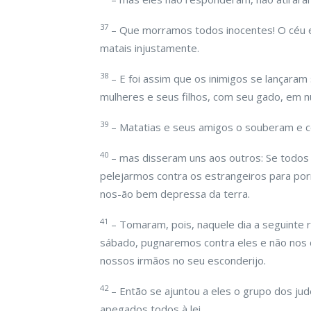
37
– Que morramos todos inocentes! O céu e
matais injustamente.
38
– E foi assim que os inimigos se lançara
mulheres e seus filhos, com seu gado, em n
39
– Matatias e seus amigos o souberam e
40
– mas disseram uns aos outros: Se todos
pelejarmos contra os estrangeiros para por
nos-ão bem depressa da terra.
41
– Tomaram, pois, naquele dia a seguinte
sábado, pugnaremos contra eles e não nos
nossos irmãos no seu esconderijo.
42
– Então se ajuntou a eles o grupo dos jud
apegados todos à lei