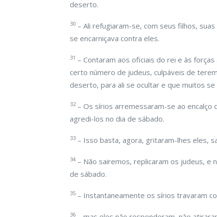
deserto.
30
– Ali refugiaram-se, com seus filhos, su
se encarniçava contra eles.
31
– Contaram aos oficiais do rei e às força
certo número de judeus, culpáveis de terem
deserto, para ali se ocultar e que muitos s
32
– Os sírios arremessaram-se ao encalço d
agredi-los no dia de sábado.
33
– Isso basta, agora, gritaram-lhes eles, sa
34
– Não sairemos, replicaram os judeus, e
de sábado.
35
– Instantaneamente os sírios travaram c
36
– mas eles não responderam, não atiraram