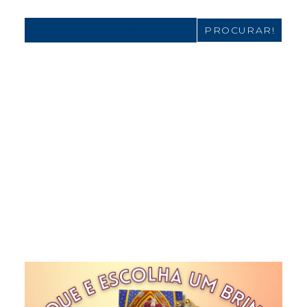
Search
for: