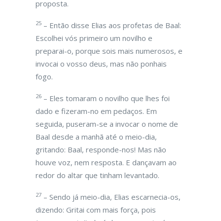
proposta.
25
– Então disse Elias aos profetas de Baal:
Escolhei vós primeiro um novilho e
preparai-o, porque sois mais numerosos, e
invocai o vosso deus, mas não ponhais
fogo.
26
– Eles tomaram o novilho que lhes foi
dado e fizeram-no em pedaços. Em
seguida, puseram-se a invocar o nome de
Baal desde a manhã até o meio-dia,
gritando: Baal, responde-nos! Mas não
houve voz, nem resposta. E dançavam ao
redor do altar que tinham levantado.
27
– Sendo já meio-dia, Elias escarnecia-os,
dizendo: Gritai com mais força, pois