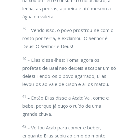
baixou do céu e consumiu o holocausto, a
lenha, as pedras, a poeira e até mesmo a
água da valeta.
39
– Vendo isso, o povo prostrou-se com o
rosto por terra, e exclamou: O Senhor é
Deus! O Senhor é Deus!
40
– Elias disse-lhes: Tomai agora os
profetas de Baal não deixeis escapar um só
deles! Tendo-os o povo agarrado, Elias
levou-os ao vale de Cison e ali os matou.
41
– Então Elias disse a Acab: Vai, come e
bebe, porque já ouço o ruído de uma
grande chuva.
42
– Voltou Acab para comer e beber,
enquanto Elias subiu ao cimo do monte