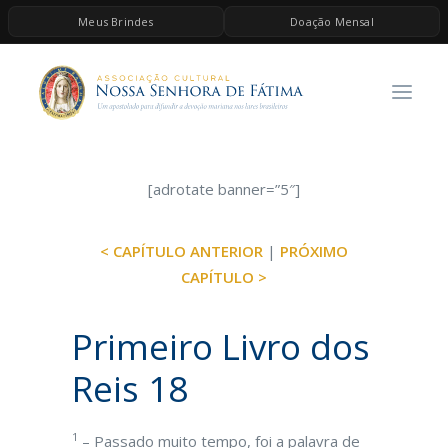
Meus Brindes
Doação Mensal
HOME
A ASSOCIAÇÃO
CONTEÚDOS DE MARIA
ESPIRITUALIDADE
[adrotate banner=”5″]
AS MELHORES MÚSICAS CATÓLICAS
< CAPÍTULO ANTERIOR
|
PRÓXIMO
BRINDES
CAPÍTULO >
QUERO DOAR
Primeiro Livro dos
Reis 18
1
– Passado muito tempo, foi a palavra de