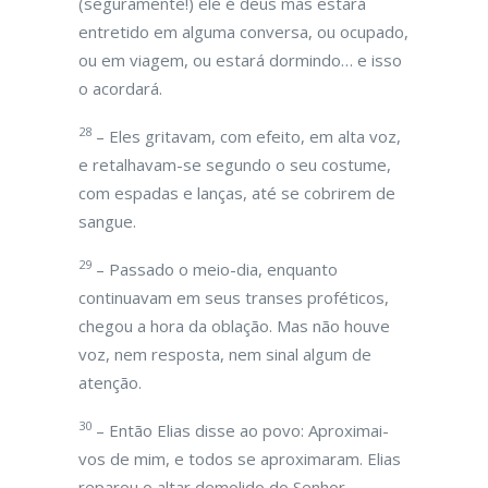
(seguramente!) ele é deus mas estará
entretido em alguma conversa, ou ocupado,
ou em viagem, ou estará dormindo… e isso
o acordará.
28
– Eles gritavam, com efeito, em alta voz,
e retalhavam-se segundo o seu costume,
com espadas e lanças, até se cobrirem de
sangue.
29
– Passado o meio-dia, enquanto
continuavam em seus transes proféticos,
chegou a hora da oblação. Mas não houve
voz, nem resposta, nem sinal algum de
atenção.
30
– Então Elias disse ao povo: Aproximai-
vos de mim, e todos se aproximaram. Elias
reparou o altar demolido do Senhor.