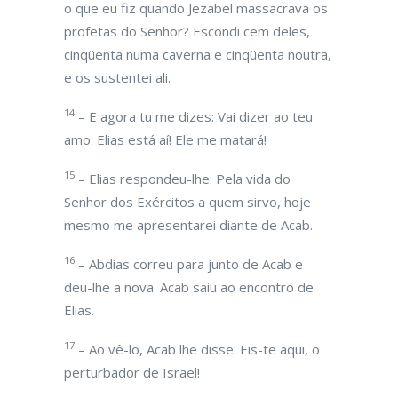
o que eu fiz quando Jezabel massacrava os
profetas do Senhor? Escondi cem deles,
cinqüenta numa caverna e cinqüenta noutra,
e os sustentei ali.
14
– E agora tu me dizes: Vai dizer ao teu
amo: Elias está aí! Ele me matará!
15
– Elias respondeu-lhe: Pela vida do
Senhor dos Exércitos a quem sirvo, hoje
mesmo me apresentarei diante de Acab.
16
– Abdias correu para junto de Acab e
deu-lhe a nova. Acab saiu ao encontro de
Elias.
17
– Ao vê-lo, Acab lhe disse: Eis-te aqui, o
perturbador de Israel!