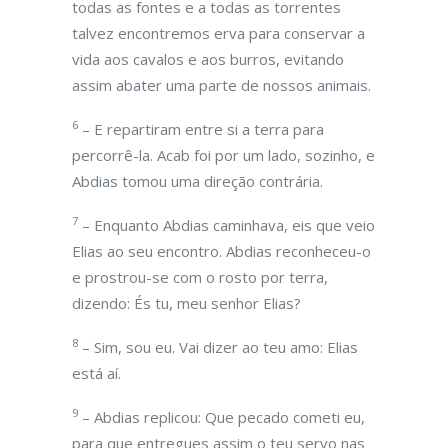
todas as fontes e a todas as torrentes
talvez encontremos erva para conservar a
vida aos cavalos e aos burros, evitando
assim abater uma parte de nossos animais.
6
– E repartiram entre si a terra para
percorrê-la. Acab foi por um lado, sozinho, e
Abdias tomou uma direção contrária.
7
– Enquanto Abdias caminhava, eis que veio
Elias ao seu encontro. Abdias reconheceu-o
e prostrou-se com o rosto por terra,
dizendo: És tu, meu senhor Elias?
8
– Sim, sou eu. Vai dizer ao teu amo: Elias
está aí.
9
– Abdias replicou: Que pecado cometi eu,
para que entregues assim o teu servo nas