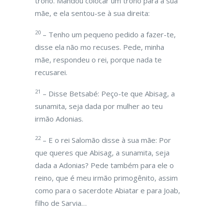
trono. Mandou colocar um trono para a sua
mãe, e ela sentou-se à sua direita:
20
– Tenho um pequeno pedido a fazer-te,
disse ela não mo recuses. Pede, minha
mãe, respondeu o rei, porque nada te
recusarei.
21
– Disse Betsabé: Peço-te que Abisag, a
sunamita, seja dada por mulher ao teu
irmão Adonias.
22
– E o rei Salomão disse à sua mãe: Por
que queres que Abisag, a sunamita, seja
dada a Adonias? Pede também para ele o
reino, que é meu irmão primogênito, assim
como para o sacerdote Abiatar e para Joab,
filho de Sarvia…