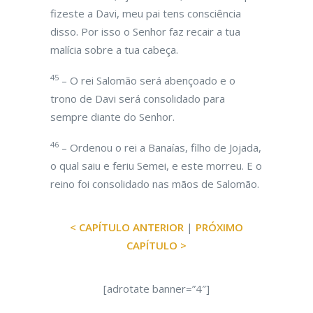
fizeste a Davi, meu pai tens consciência
disso. Por isso o Senhor faz recair a tua
malícia sobre a tua cabeça.
45
– O rei Salomão será abençoado e o
trono de Davi será consolidado para
sempre diante do Senhor.
46
– Ordenou o rei a Banaías, filho de Jojada,
o qual saiu e feriu Semei, e este morreu. E o
reino foi consolidado nas mãos de Salomão.
< CAPÍTULO ANTERIOR
|
PRÓXIMO
CAPÍTULO >
[adrotate banner=”4″]