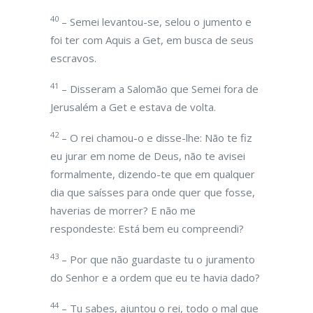
40
– Semei levantou-se, selou o jumento e
foi ter com Aquis a Get, em busca de seus
escravos.
41
– Disseram a Salomão que Semei fora de
Jerusalém a Get e estava de volta.
42
– O rei chamou-o e disse-lhe: Não te fiz
eu jurar em nome de Deus, não te avisei
formalmente, dizendo-te que em qualquer
dia que saísses para onde quer que fosse,
haverias de morrer? E não me
respondeste: Está bem eu compreendi?
43
– Por que não guardaste tu o juramento
do Senhor e a ordem que eu te havia dado?
44
– Tu sabes, ajuntou o rei, todo o mal que