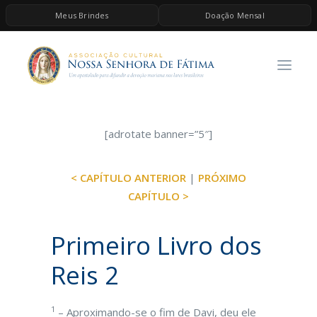
Meus Brindes
Doação Mensal
HOME
A ASSOCIAÇÃO
CONTEÚDOS DE MARIA
ESPIRITUALIDADE
[adrotate banner=”5″]
AS MELHORES MÚSICAS CATÓLICAS
< CAPÍTULO ANTERIOR
|
PRÓXIMO
BRINDES
CAPÍTULO >
QUERO DOAR
Primeiro Livro dos
Reis 2
1
– Aproximando-se o fim de Davi, deu ele