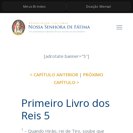
Meus Brindes
Doação Mensal
HOME
A ASSOCIAÇÃO
CONTEÚDOS DE MARIA
ESPIRITUALIDADE
[adrotate banner=”5″]
AS MELHORES MÚSICAS CATÓLICAS
< CAPÍTULO ANTERIOR
|
PRÓXIMO
BRINDES
CAPÍTULO >
QUERO DOAR
Primeiro Livro dos
Reis 5
1
– Quando Hirão, rei de Tiro, soube que