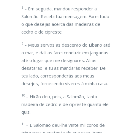
8
– Em seguida, mandou responder a
Salomão: Recebi tua mensagem. Farei tudo
o que desejas acerca das madeiras de
cedro e de cipreste.
9
– Meus servos as descerão do Líbano até
o mar, e dali as farei conduzir em jangadas
até o lugar que me designares. Ali as
desatarão, e tu as mandarás receber. De
teu lado, corresponderás aos meus
desejos, fornecendo víveres à minha casa.
10
– Hirão deu, pois, a Salomão, tanta
madeira de cedro e de cipreste quanta ele
quis.
11
– E Salomão deu-lhe vinte mil coros de
trigo para o sustento de sua casa, bem