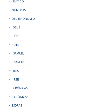
LEVÍTICO
NÚMEROS
DEUTERONÔMIO
JOSUÉ
JUÍZES
RUTE
I SAMUEL
II SAMUEL
I REIS
II REIS
I CRÔNICAS
II CRÔNICAS
ESDRAS