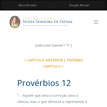
Meus Brindes
Doação Mensal
HOME
A ASSOCIAÇÃO
CONTEÚDOS DE MARIA
ESPIRITUALIDADE
[adrotate banner=”5″]
AS MELHORES MÚSICAS CATÓLICAS
< CAPÍTULO ANTERIOR
|
PRÓXIMO
BRINDES
CAPÍTULO >
QUERO DOAR
Provérbios 12
1
– Aquele que ama a correção ama a
ciência, mas o que detesta a reprimenda é