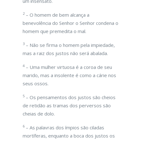
um insensato.
2
– O homem de bem alcança a
benevolência do Senhor o Senhor condena o
homem que premedita o mal.
3
– Não se firma o homem pela impiedade,
mas a raiz dos justos não será abalada.
4
– Uma mulher virtuosa é a coroa de seu
marido, mas a insolente é como a cárie nos
seus ossos.
5
– Os pensamentos dos justos são cheios
de retidão as tramas dos perversos são
cheias de dolo.
6
– As palavras dos ímpios são ciladas
mortíferas, enquanto a boca dos justos os