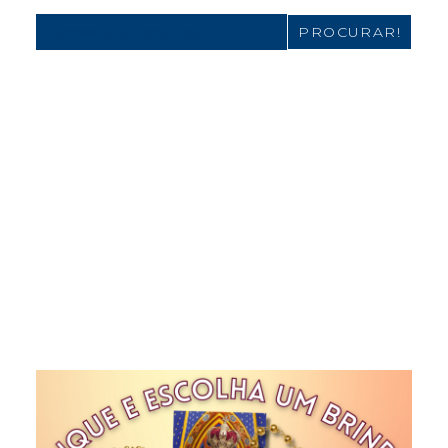
Search
for: