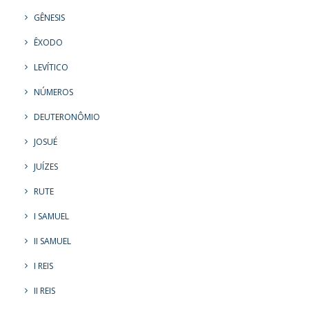
GÊNESIS
ÊXODO
LEVÍTICO
NÚMEROS
DEUTERONÔMIO
JOSUÉ
JUÍZES
RUTE
I SAMUEL
II SAMUEL
I REIS
II REIS