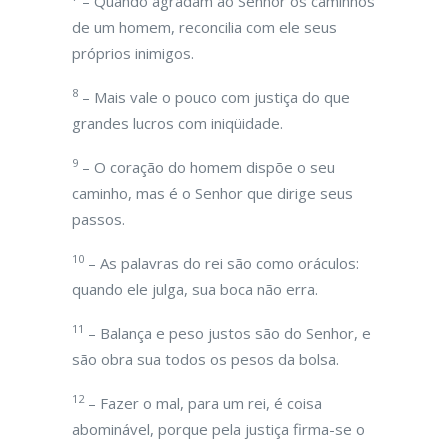
– Quando agradam ao Senhor os caminhos
de um homem, reconcilia com ele seus
próprios inimigos.
8
– Mais vale o pouco com justiça do que
grandes lucros com iniqüidade.
9
– O coração do homem dispõe o seu
caminho, mas é o Senhor que dirige seus
passos.
10
– As palavras do rei são como oráculos:
quando ele julga, sua boca não erra.
11
– Balança e peso justos são do Senhor, e
são obra sua todos os pesos da bolsa.
12
– Fazer o mal, para um rei, é coisa
abominável, porque pela justiça firma-se o