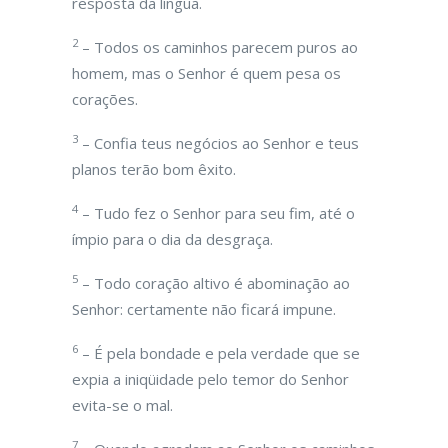
resposta da língua.
2
– Todos os caminhos parecem puros ao
homem, mas o Senhor é quem pesa os
corações.
3
– Confia teus negócios ao Senhor e teus
planos terão bom êxito.
4
– Tudo fez o Senhor para seu fim, até o
ímpio para o dia da desgraça.
5
– Todo coração altivo é abominação ao
Senhor: certamente não ficará impune.
6
– É pela bondade e pela verdade que se
expia a iniqüidade pelo temor do Senhor
evita-se o mal.
7