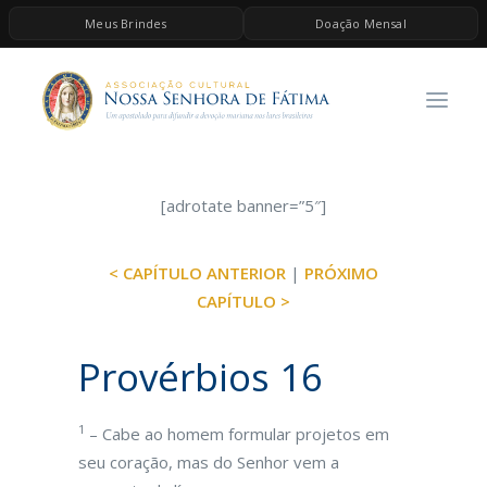
Meus Brindes
Doação Mensal
HOME
A ASSOCIAÇÃO
CONTEÚDOS DE MARIA
ESPIRITUALIDADE
[adrotate banner=”5″]
AS MELHORES MÚSICAS CATÓLICAS
< CAPÍTULO ANTERIOR
|
PRÓXIMO
BRINDES
CAPÍTULO >
QUERO DOAR
Provérbios 16
1
– Cabe ao homem formular projetos em
seu coração, mas do Senhor vem a