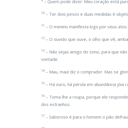
9
– Quem pode dizer: Meu coração está puro
10
– Ter dois pesos e duas medidas é objet
11
– O menino manifesta logo por seus atos 
12
– O ouvido que ouve, o olho que vê, amba
13
– Não sejas amigo do sono, para que não 
vontade.
14
– Mau, mau! diz o comprador. Mas se gloria
15
– Há ouro, há pérola em abundância jóia ra
16
– Toma-lhe a roupa, porque ele responde
dos estranhos.
17
– Saboroso é para o homem o pão defraud