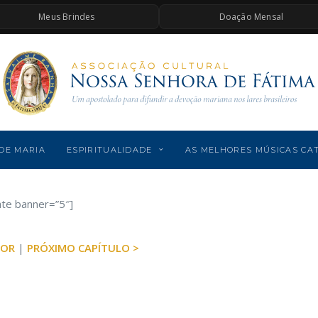
Meus Brindes
Doação Mensal
DE MARIA
ESPIRITUALIDADE
AS MELHORES MÚSICAS CA
ate banner=”5″]
IOR
|
PRÓXIMO CAPÍTULO >