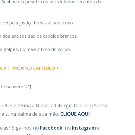
Senhor: ela penetra os mais íntimos recantos das
ei pela justiça firma-se seu trono.
o dos anciãos são os cabelos brancos.
 golpes, no mais íntimo do corpo.
IOR
|
PRÓXIMO CAPÍTULO >
ate banner=”4″]
 IOS e tenha a Bíblia, a Liturgia Diária, o Santo
 mais, na palma de sua mão.
CLIQUE AQUI!
cias? Siga-nos no
Facebook
, no
Instagram
e