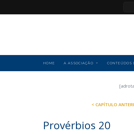
HOME
A ASSOCIAÇÃO
CONTEÚDOS 
[adrot
< CAPÍTULO ANTER
Provérbios 20