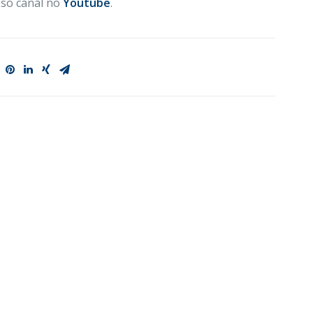
so canal no
Youtube
.