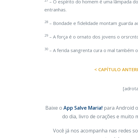
27
– O espírito do homem é uma lâmpada do 
entranhas.
28
– Bondade e fidelidade montam guarda ao r
29
– A força é o ornato dos jovens o orsrcnt
30
– A ferida sangrenta cura o mal também os
< CAPÍTULO ANTER
[adrot
Baixe o
App Salve Maria!
para Android ou
do dia, livro de orações e muito
Você já nos acompanha nas redes so