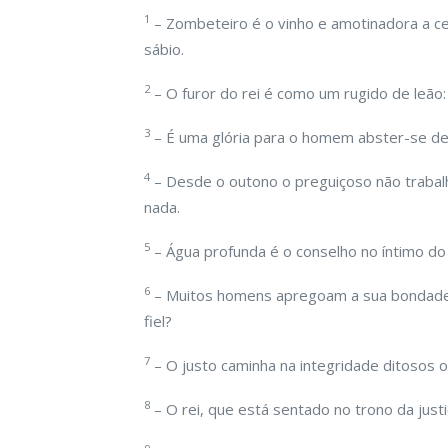
1
– Zombeteiro é o vinho e amotinadora a ce
sábio.
2
– O furor do rei é como um rugido de leão:
3
– É uma glória para o homem abster-se de 
4
– Desde o outono o preguiçoso não trabalh
nada.
5
– Água profunda é o conselho no íntimo do
6
– Muitos homens apregoam a sua bondad
fiel?
7
– O justo caminha na integridade ditosos o
8
– O rei, que está sentado no trono da justi