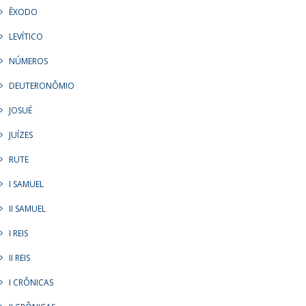
ÊXODO
LEVÍTICO
NÚMEROS
DEUTERONÔMIO
JOSUÉ
JUÍZES
RUTE
I SAMUEL
II SAMUEL
I REIS
II REIS
I CRÔNICAS