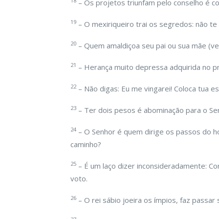
18
– Os projetos triunfam pelo conselho é co
19
– O mexiriqueiro trai os segredos: não te 
20
– Quem amaldiçoa seu pai ou sua mãe (ver
21
– Herança muito depressa adquirida no pr
22
– Não digas: Eu me vingarei! Coloca tua es
23
– Ter dois pesos é abominação para o Sen
24
– O Senhor é quem dirige os passos do
caminho?
25
– É um laço dizer inconsideradamente: Con
voto.
26
– O rei sábio joeira os ímpios, faz passar 