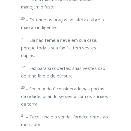
manejam o fuso.
20
– Estende os braços ao infeliz e abre a
mão ao indigente.
21
– Ela não teme a neve em sua casa,
porque toda a sua família tem vestes
duplas.
22
– Faz para si cobertas: suas vestes são
de linho fino e de púrpura.
23
– Seu marido é considerado nas portas
da cidade, quando se senta com os anciãos
da terra.
24
– Tece linha e o vende, fornece cintos ao
mercador.