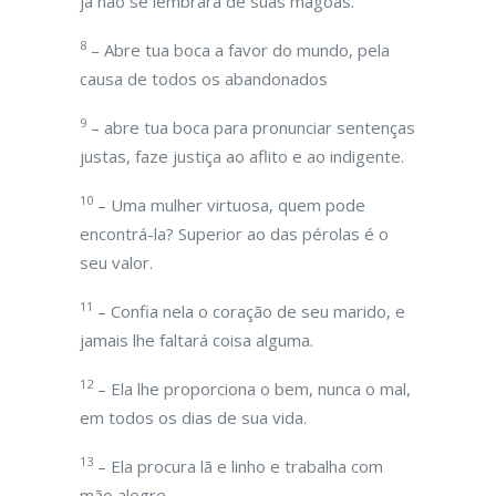
já não se lembrará de suas mágoas.
8
– Abre tua boca a favor do mundo, pela
causa de todos os abandonados
9
– abre tua boca para pronunciar sentenças
justas, faze justiça ao aflito e ao indigente.
10
– Uma mulher virtuosa, quem pode
encontrá-la? Superior ao das pérolas é o
seu valor.
11
– Confia nela o coração de seu marido, e
jamais lhe faltará coisa alguma.
12
– Ela lhe proporciona o bem, nunca o mal,
em todos os dias de sua vida.
13
– Ela procura lã e linho e trabalha com
mão alegre.