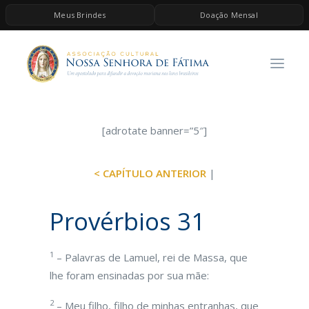
Meus Brindes
Doação Mensal
HOME
A ASSOCIAÇÃO
CONTEÚDOS DE MARIA
ESPIRITUALIDADE
[adrotate banner=”5″]
AS MELHORES MÚSICAS CATÓLICAS
< CAPÍTULO ANTERIOR
|
BRINDES
QUERO DOAR
Provérbios 31
1
– Palavras de Lamuel, rei de Massa, que
lhe foram ensinadas por sua mãe:
2
– Meu filho, filho de minhas entranhas, que