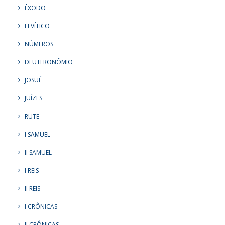
ÊXODO
LEVÍTICO
NÚMEROS
DEUTERONÔMIO
JOSUÉ
JUÍZES
RUTE
I SAMUEL
II SAMUEL
I REIS
II REIS
I CRÔNICAS
II CRÔNICAS