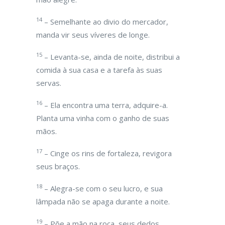
14
– Semelhante ao divio do mercador,
manda vir seus víveres de longe.
15
– Levanta-se, ainda de noite, distribui a
comida à sua casa e a tarefa às suas
servas.
16
– Ela encontra uma terra, adquire-a.
Planta uma vinha com o ganho de suas
mãos.
17
– Cinge os rins de fortaleza, revigora
seus braços.
18
– Alegra-se com o seu lucro, e sua
lâmpada não se apaga durante a noite.
19
– Põe a mão na roca, seus dedos