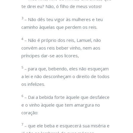
te direi eu? Não, ó filho de meus votos!
3
– Não dês teu vigor às mulheres e teu
caminho àquelas que perdem os reis.
4
– Não é próprio dos reis, Lamuel, não
convém aos reis beber vinho, nem aos
príncipes dar-se aos licores,
5
– para que, bebendo, eles não esqueçam
a lei e não desconheçam o direito de todos
os infelizes.
6
– Dai a bebida forte àquele que desfalece
e o vinho àquele que tem amargura no
coração:
7
– que ele beba e esquecerá sua miséria e