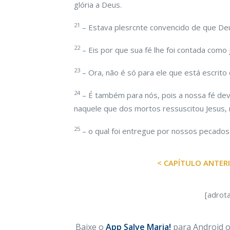
glória a Deus.
21
– Estava plesrcnte convencido de que De
22
– Eis por que sua fé lhe foi contada como j
23
– Ora, não é só para ele que está escrito 
24
– É também para nós, pois a nossa fé de
naquele que dos mortos ressuscitou Jesus,
25
– o qual foi entregue por nossos pecados 
< CAPÍTULO ANTER
[adrot
Baixe o
App Salve Maria!
para Android ou