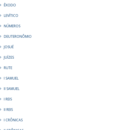
ÊXODO
LEVÍTICO
NÚMEROS
DEUTERONÔMIO
JOSUÉ
JUÍZES
RUTE
I SAMUEL
II SAMUEL
I REIS
II REIS
I CRÔNICAS