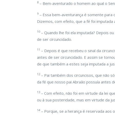
8
– Bem-aventurado o homem ao qual o Senho
9
– Essa bem-aventurança é somente para os
Dizemos, com efeito, que a fé foi imputada 
10
– Quando lhe foi ela imputada? Depois ou
de ser circuncidado.
11
– Depois é que recebeu o sinal da circunci
antes de ser circuncidado. E assim se tornou
de que também a estes seja imputada a just
12
– Pai também dos circuncisos, que não s
da fé que nosso pai Abraão possuía antes de
13
– Com efeito, não foi em virtude da lei q
ou à sua posteridade, mas em virtude da just
14
– Porque, se a herança é reservada aos ob