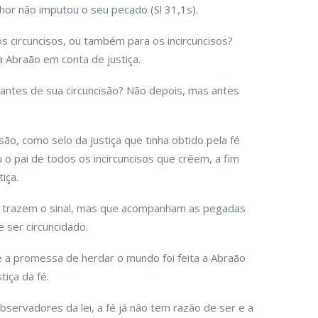
r não imputou o seu pecado (Sl 31,1s).
 circuncisos, ou também para os incircuncisos?
a Abraão em conta de justiça.
 antes de sua circuncisão? Não depois, mas antes
são, como selo da justiça que tinha obtido pela fé
 o pai de todos os incircuncisos que crêem, a fim
iça.
ó trazem o sinal, mas que acompanham as pegadas
 ser circuncidado.
ue a promessa de herdar o mundo foi feita a Abraão
iça da fé.
servadores da lei, a fé já não tem razão de ser e a