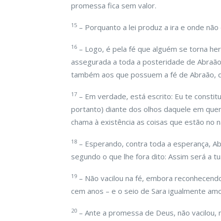
promessa fica sem valor.
15
– Porquanto a lei produz a ira e onde não 
16
– Logo, é pela fé que alguém se torna he
assegurada a toda a posteridade de Abraão
também aos que possuem a fé de Abraão, q
17
– Em verdade, está escrito: Eu te constitu
portanto) diante dos olhos daquele em que
chama à existência as coisas que estão no n
18
– Esperando, contra toda a esperança, Ab
segundo o que lhe fora dito: Assim será a t
19
– Não vacilou na fé, embora reconhecendo
cem anos – e o seio de Sara igualmente amo
20
– Ante a promessa de Deus, não vacilou, 