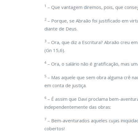
1
– Que vantagem diremos, pois, que conseg
2
– Porque, se Abraão foi justificado em vir
diante de Deus.
3
– Ora, que diz a Escritura? Abraão creu em
(Gn 15,6).
4
– Ora, o salário não é gratificação, mas um
5
– Mas aquele que sem obra alguma crê naque
em conta de justiça.
6
– É assim que Davi proclama bem-aventura
independentemente das obras:
7
– Bem-aventurados aqueles cujas iniqüid
cobertos!