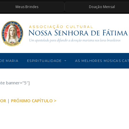
Meus Brindes
Doação Mensal
DE MARIA
ESPIRITUALIDADE
AS MELHORES MÚSICAS CA
ate banner=”5″]
IOR
|
PRÓXIMO CAPÍTULO >