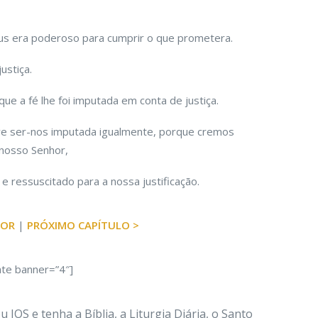
us era poderoso para cumprir o que prometera.
ustiça.
que a fé lhe foi imputada em conta de justiça.
ve ser-nos imputada igualmente, porque cremos
 nosso Senhor,
e ressuscitado para a nossa justificação.
IOR
|
PRÓXIMO CAPÍTULO >
ate banner=”4″]
 IOS e tenha a Bíblia, a Liturgia Diária, o Santo