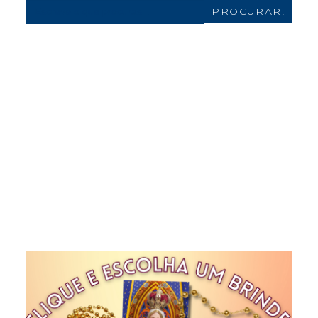
Search
for: