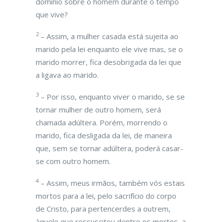
domínio sobre o homem durante o tempo
que vive?
2
– Assim, a mulher casada está sujeita ao
marido pela lei enquanto ele vive mas, se o
marido morrer, fica desobrigada da lei que
a ligava ao marido.
3
– Por isso, enquanto viver o marido, se se
tornar mulher de outro homem, será
chamada adúltera. Porém, morrendo o
marido, fica desligada da lei, de maneira
que, sem se tornar adúltera, poderá casar-
se com outro homem.
4
– Assim, meus irmãos, também vós estais
mortos para a lei, pelo sacrifício do corpo
de Cristo, para pertencerdes a outrem,
àquele que ressuscitou dentre os mortos, a