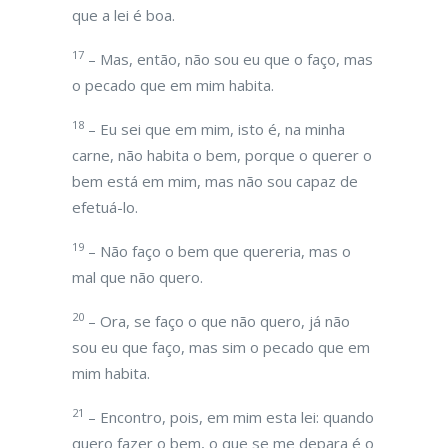
que a lei é boa.
17
– Mas, então, não sou eu que o faço, mas
o pecado que em mim habita.
18
– Eu sei que em mim, isto é, na minha
carne, não habita o bem, porque o querer o
bem está em mim, mas não sou capaz de
efetuá-lo.
19
– Não faço o bem que quereria, mas o
mal que não quero.
20
– Ora, se faço o que não quero, já não
sou eu que faço, mas sim o pecado que em
mim habita.
21
– Encontro, pois, em mim esta lei: quando
quero fazer o bem, o que se me depara é o