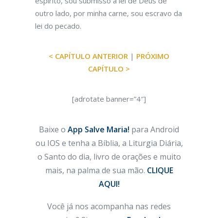
espírito, sou submisso à lei de Deus de
outro lado, por minha carne, sou escravo da
lei do pecado.
< CAPÍTULO ANTERIOR
|
PRÓXIMO
CAPÍTULO >
[adrotate banner=”4″]
Baixe o
App Salve Maria!
para Android
ou IOS e tenha a Bíblia, a Liturgia Diária,
o Santo do dia, livro de orações e muito
mais, na palma de sua mão.
CLIQUE
AQUI!
Você já nos acompanha nas redes