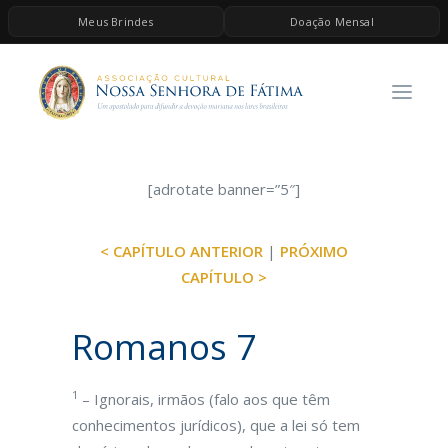
Meus Brindes
Doação Mensal
HOME
A ASSOCIAÇÃO
CONTEÚDOS DE MARIA
ESPIRITUALIDADE
[adrotate banner=”5″]
AS MELHORES MÚSICAS CATÓLICAS
< CAPÍTULO ANTERIOR
|
PRÓXIMO
BRINDES
CAPÍTULO >
QUERO DOAR
Romanos 7
1
– Ignorais, irmãos (falo aos que têm
conhecimentos jurídicos), que a lei só tem