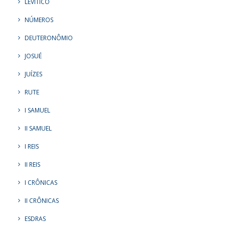
LEVÍTICO
NÚMEROS
DEUTERONÔMIO
JOSUÉ
JUÍZES
RUTE
I SAMUEL
II SAMUEL
I REIS
II REIS
I CRÔNICAS
II CRÔNICAS
ESDRAS