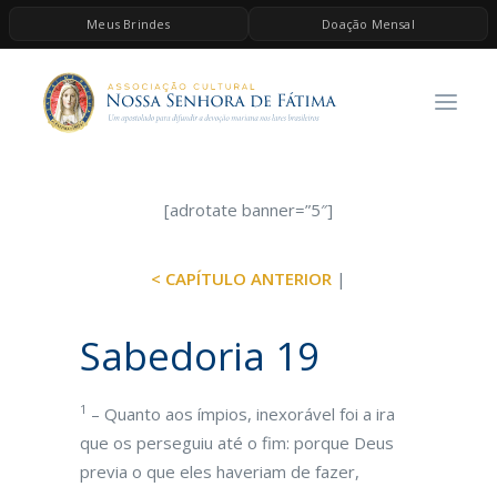
Meus Brindes
Doação Mensal
HOME
A ASSOCIAÇÃO
CONTEÚDOS DE MARIA
ESPIRITUALIDADE
[adrotate banner=”5″]
AS MELHORES MÚSICAS CATÓLICAS
< CAPÍTULO ANTERIOR
|
BRINDES
QUERO DOAR
Sabedoria 19
1
– Quanto aos ímpios, inexorável foi a ira
que os perseguiu até o fim: porque Deus
previa o que eles haveriam de fazer,