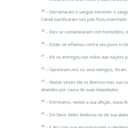
38
– Derramaram o sangue inocente: o sangue 
Canaã sacrificaram seu país ficou manchad
39
– Eles se contaminaram com homicídios, e
40
– Então se inflamou contra seu povo a cól
41
– Ele os entregou nas mãos das nações p
42
– Oprimiram-nos os seus inimigos, foram
43
– Muitas vezes ele os libertou mas sua c
abatidos por causa de suas iniqüidades.
44
– Entretanto, vendo a sua aflição, ouviu-l
45
– Em favor deles lembrou-se de sua alianç
46
– E fez com que encontrassem a clemência