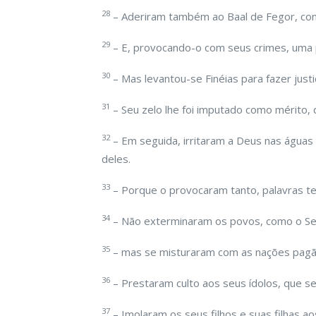
28
– Aderiram também ao Baal de Fegor, com
29
– E, provocando-o com seus crimes, uma 
30
– Mas levantou-se Finéias para fazer just
31
– Seu zelo lhe foi imputado como mérito,
32
– Em seguida, irritaram a Deus nas águas
deles.
33
– Porque o provocaram tanto, palavras te
34
– Não exterminaram os povos, como o Sen
35
– mas se misturaram com as nações pag
36
– Prestaram culto aos seus ídolos, que se
37
– Imolaram os seus filhos e suas filhas a