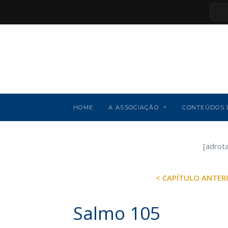
HOME
A ASSOCIAÇÃO
CONTEÚDOS 
[adrot
< CAPÍTULO ANTER
Salmo 105