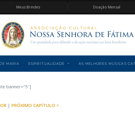
Meus Brindes
Doação Mensal
DE MARIA
ESPIRITUALIDADE
AS MELHORES MÚSICAS CA
ate banner=”5″]
IOR
|
PRÓXIMO CAPÍTULO >