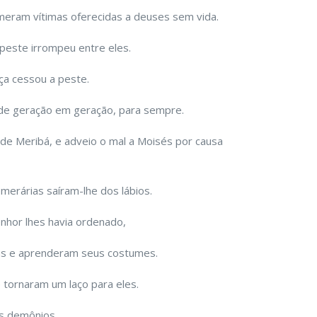
eram vítimas oferecidas a deuses sem vida.
peste irrompeu entre eles.
iça cessou a peste.
 de geração em geração, para sempre.
 de Meribá, e adveio o mal a Moisés por causa
merárias saíram-lhe dos lábios.
hor lhes havia ordenado,
ãs e aprenderam seus costumes.
 tornaram um laço para eles.
os demônios.