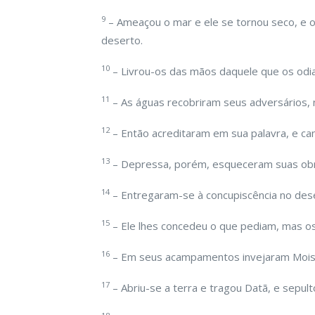
9
– Ameaçou o mar e ele se tornou seco, e 
deserto.
10
– Livrou-os das mãos daquele que os odia
11
– As águas recobriram seus adversários,
12
– Então acreditaram em sua palavra, e ca
13
– Depressa, porém, esqueceram suas obra
14
– Entregaram-se à concupiscência no dese
15
– Ele lhes concedeu o que pediam, mas os
16
– Em seus acampamentos invejaram Moisés
17
– Abriu-se a terra e tragou Datã, e sepul