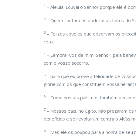
1
– Aleluia. Louvai o Senhor porque ele é bom
2
– Quem contará os poderosos feitos do S
3
– Felizes aqueles que observam os precei
reto.
4
– Lembrai-vos de mim, Senhor, pela benev
com o vosso socorro,
5
– para que eu prove a felicidade de vossos
glorie com os que constituem vossa herança
6
– Como nossos pais, nós também pecamos,
7
– Nossos pais, no Egito, não prezaram os
benefícios e se revoltaram contra o Altíssi
8
– Mas ele os poupou para a honra de seu 