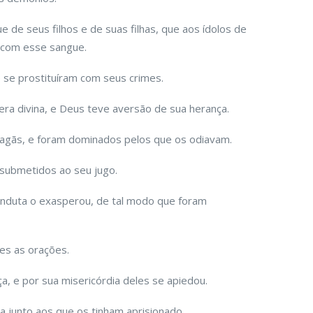
de seus filhos e de suas filhas, que aos ídolos de
o com esse sangue.
 se prostituíram com seus crimes.
era divina, e Deus teve aversão de sua herança.
agãs, e foram dominados pelos que os odiavam.
 submetidos ao seu jugo.
onduta o exasperou, de tal modo que foram
hes as orações.
a, e por sua misericórdia deles se apiedou.
 junto aos que os tinham aprisionado.