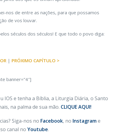
lhei-nos de entre as nações, para que possamos
ção de vos louvar.
pelos séculos dos séculos! E que todo o povo diga:
IOR
|
PRÓXIMO CAPÍTULO >
ate banner=”4″]
 IOS e tenha a Bíblia, a Liturgia Diária, o Santo
 mais, na palma de sua mão.
CLIQUE AQUI!
cias? Siga-nos no
Facebook
, no
Instagram
e
so canal no
Youtube
.