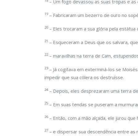
18
– Um fogo devassou as suas tropas e as
19
– Fabricaram um bezerro de ouro no sopé
20
– Eles trocaram a sua glória pela estátua
21
– Esqueceram a Deus que os salvara, que 
22
– maravilhas na terra de Cam, estupendos
23
– Já cogitava em exterminá-los se Moisés,
impedir que sua cólera os destruísse.
24
– Depois, eles desprezaram uma terra de d
25
– Em suas tendas se puseram a murmurar
26
– Então, com a mão alçada, ele jurou que 
27
– e dispersar sua descendência entre as 