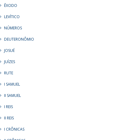
ÊXODO
LEVÍTICO
NÚMEROS
DEUTERONÔMIO
JOSUÉ
JUÍZES
RUTE
I SAMUEL
II SAMUEL
I REIS
II REIS
I CRÔNICAS