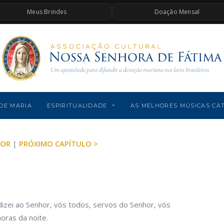
Meus Brindes
Doação Mensal
DE MARIA
ESPIRITUALIDADE
AS MELHORES MÚSICAS CA
IOR
|
PRÓXIMO CAPÍTULO >
dizei ao Senhor, vós todos, servos do Senhor, vós
oras da noite.