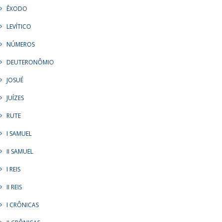
ÊXODO
LEVÍTICO
NÚMEROS
DEUTERONÔMIO
JOSUÉ
JUÍZES
RUTE
I SAMUEL
II SAMUEL
I REIS
II REIS
I CRÔNICAS