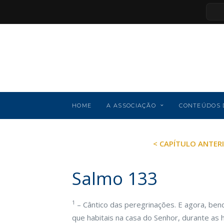
HOME
A ASSOCIAÇÃO
CONTEÚDOS 
< CAPÍTULO ANTER
Salmo 133
1
– Cântico das peregrinações. E agora, ben
que habitais na casa do Senhor, durante as h