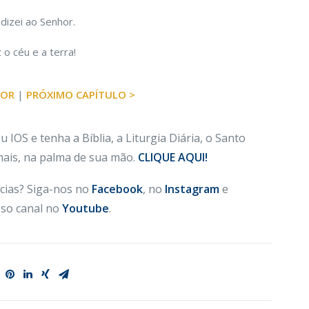
dizei ao Senhor.
o céu e a terra!
IOR
|
PRÓXIMO CAPÍTULO >
 IOS e tenha a Bíblia, a Liturgia Diária, o Santo
 mais, na palma de sua mão.
CLIQUE AQUI!
cias? Siga-nos no
Facebook
, no
Instagram
e
so canal no
Youtube
.